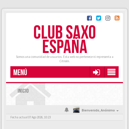
CLUB SAXO
ESPAÑA
Somos una comunidad de usuarios. Esta web no pertenece ni representa a
Citroën.
MENÚ
INICIO
Bienvenido,
Anónimo
Fecha actual 07 Ago 2026, 10:23