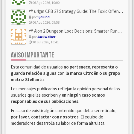
06 Ago 2026, 10:00
u4gm CFB 27 Strategy Guide: The Toxic Offensive Scheme Your ...
por
Sjolund
06 Ago 2026, 09:58
Aion 2 Dungeon Loot Decisions: Smarter Runs With U4N
por
JackWalker
30 Jul 2026, 10:41
AVISO IMPORTANTE
Esta comunidad de usuarios
no pertenece, representa o
guarda relación alguna con la marca Citroën o su grupo
matriz Stellantis
.
Los mensajes publicados reflejan la opinión personal de los
usuarios que las escriben y
en ningún caso somos
responsables de sus publicaciones
.
En caso de existir algún contenido que deba ser retirado,
por favor, contactar con nosotros
. El equipo de
moderadores desarrolla su labor de forma altruista.