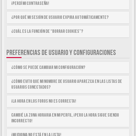
¡Perdí mi contraseña!
¿Por qué mi sesión de usuario expira automáticamente?
¿Cuál es la función de “Borrar cookies”?
PREFERENCIAS DE USUARIO Y CONFIGURACIONES
¿Cómo se puede cambiar mi configuración?
¿Cómo evito que mi nombre de usuario aparezca en las listas de
usuarios conectados?
¡La hora en los foros no es correcta!
Cambié la zona horaria en mi perfil, ¡pero la hora sigue siendo
incorrecto!
¡Mi idioma no está en la lista!