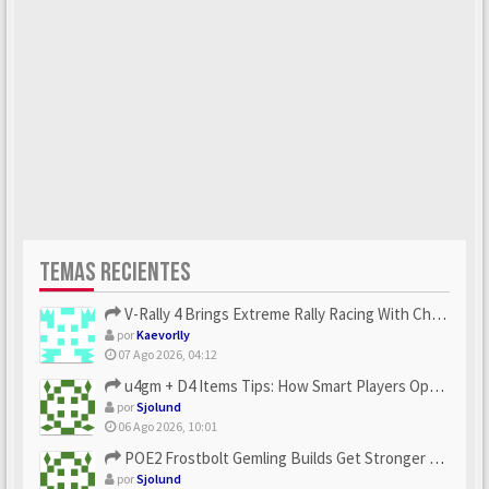
TEMAS RECIENTES
V-Rally 4 Brings Extreme Rally Racing With Challenging Track...
por
Kaevorlly
07 Ago 2026, 04:12
u4gm + D4 Items Tips: How Smart Players Optimize Gear, Build...
por
Sjolund
06 Ago 2026, 10:01
POE2 Frostbolt Gemling Builds Get Stronger With u4gm’s Ice C...
por
Sjolund