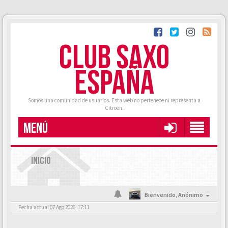
CLUB SAXO
ESPAÑA
Somos una comunidad de usuarios. Esta web no pertenece ni representa a
Citroën.
MENÚ
INICIO
Bienvenido,
Anónimo
Fecha actual 07 Ago 2026, 17:11