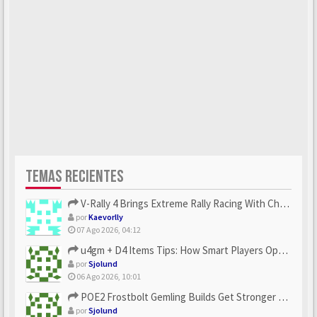
TEMAS RECIENTES
V-Rally 4 Brings Extreme Rally Racing With Challenging Track...
por
Kaevorlly
07 Ago 2026, 04:12
u4gm + D4 Items Tips: How Smart Players Optimize Gear, Build...
por
Sjolund
06 Ago 2026, 10:01
POE2 Frostbolt Gemling Builds Get Stronger With u4gm’s Ice C...
por
Sjolund