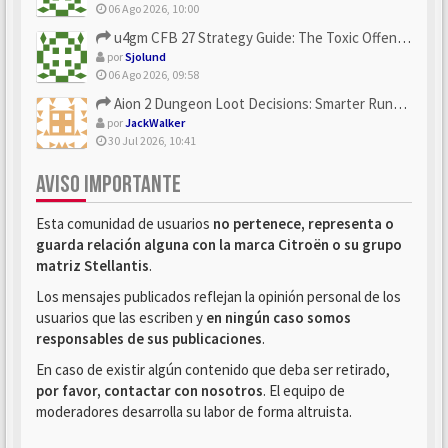
06 Ago 2026, 10:00
u4gm CFB 27 Strategy Guide: The Toxic Offensive Scheme Your ...
por
Sjolund
06 Ago 2026, 09:58
Aion 2 Dungeon Loot Decisions: Smarter Runs With U4N
por
JackWalker
30 Jul 2026, 10:41
AVISO IMPORTANTE
Esta comunidad de usuarios
no pertenece, representa o
guarda relación alguna con la marca Citroën o su grupo
matriz Stellantis
.
Los mensajes publicados reflejan la opinión personal de los
usuarios que las escriben y
en ningún caso somos
responsables de sus publicaciones
.
En caso de existir algún contenido que deba ser retirado,
por favor, contactar con nosotros
. El equipo de
moderadores desarrolla su labor de forma altruista.