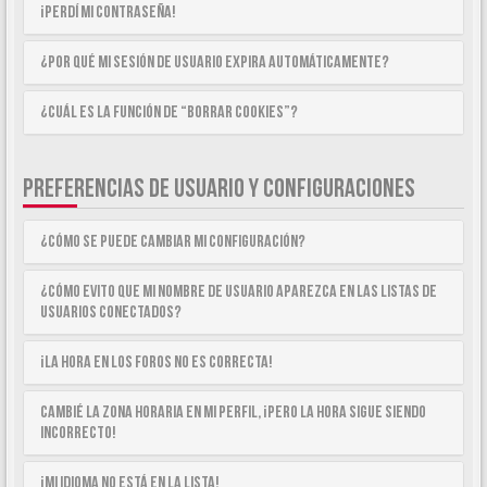
¡Perdí mi contraseña!
¿Por qué mi sesión de usuario expira automáticamente?
¿Cuál es la función de “Borrar cookies”?
PREFERENCIAS DE USUARIO Y CONFIGURACIONES
¿Cómo se puede cambiar mi configuración?
¿Cómo evito que mi nombre de usuario aparezca en las listas de
usuarios conectados?
¡La hora en los foros no es correcta!
Cambié la zona horaria en mi perfil, ¡pero la hora sigue siendo
incorrecto!
¡Mi idioma no está en la lista!