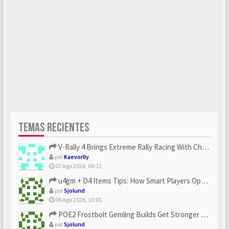
TEMAS RECIENTES
V-Rally 4 Brings Extreme Rally Racing With Challenging Track...
por
Kaevorlly
07 Ago 2026, 04:12
u4gm + D4 Items Tips: How Smart Players Optimize Gear, Build...
por
Sjolund
06 Ago 2026, 10:01
POE2 Frostbolt Gemling Builds Get Stronger With u4gm’s Ice C...
por
Sjolund