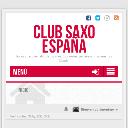
CLUB SAXO
ESPAÑA
Somos una comunidad de usuarios. Esta web no pertenece ni representa a
Citroën.
MENÚ
INICIO
Bienvenido,
Anónimo
Fecha actual 09 Ago 2026, 05:23