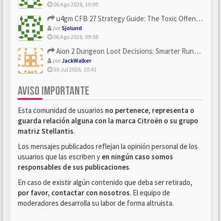
06 Ago 2026, 10:00
u4gm CFB 27 Strategy Guide: The Toxic Offensive Scheme Your ...
por
Sjolund
06 Ago 2026, 09:58
Aion 2 Dungeon Loot Decisions: Smarter Runs With U4N
por
JackWalker
30 Jul 2026, 10:41
AVISO IMPORTANTE
Esta comunidad de usuarios
no pertenece, representa o
guarda relación alguna con la marca Citroën o su grupo
matriz Stellantis
.
Los mensajes publicados reflejan la opinión personal de los
usuarios que las escriben y
en ningún caso somos
responsables de sus publicaciones
.
En caso de existir algún contenido que deba ser retirado,
por favor, contactar con nosotros
. El equipo de
moderadores desarrolla su labor de forma altruista.