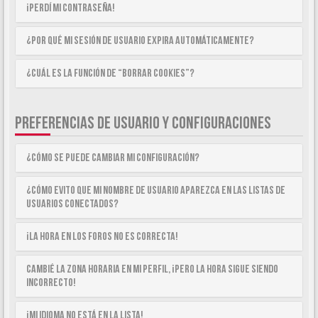
¡Perdí mi contraseña!
¿Por qué mi sesión de usuario expira automáticamente?
¿Cuál es la función de “Borrar cookies”?
PREFERENCIAS DE USUARIO Y CONFIGURACIONES
¿Cómo se puede cambiar mi configuración?
¿Cómo evito que mi nombre de usuario aparezca en las listas de
usuarios conectados?
¡La hora en los foros no es correcta!
Cambié la zona horaria en mi perfil, ¡pero la hora sigue siendo
incorrecto!
¡Mi idioma no está en la lista!