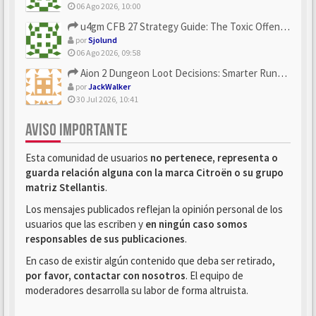
06 Ago 2026, 10:00
u4gm CFB 27 Strategy Guide: The Toxic Offensive Scheme Your ...
por
Sjolund
06 Ago 2026, 09:58
Aion 2 Dungeon Loot Decisions: Smarter Runs With U4N
por
JackWalker
30 Jul 2026, 10:41
AVISO IMPORTANTE
Esta comunidad de usuarios
no pertenece, representa o
guarda relación alguna con la marca Citroën o su grupo
matriz Stellantis
.
Los mensajes publicados reflejan la opinión personal de los
usuarios que las escriben y
en ningún caso somos
responsables de sus publicaciones
.
En caso de existir algún contenido que deba ser retirado,
por favor, contactar con nosotros
. El equipo de
moderadores desarrolla su labor de forma altruista.