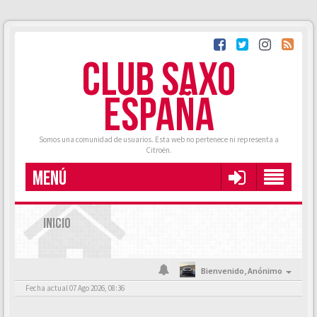
CLUB SAXO
ESPAÑA
Somos una comunidad de usuarios. Esta web no pertenece ni representa a
Citroën.
MENÚ
INICIO
Bienvenido,
Anónimo
Fecha actual 07 Ago 2026, 08:36