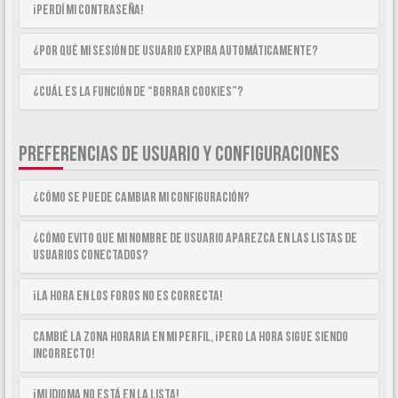
¡Perdí mi contraseña!
¿Por qué mi sesión de usuario expira automáticamente?
¿Cuál es la función de “Borrar cookies”?
PREFERENCIAS DE USUARIO Y CONFIGURACIONES
¿Cómo se puede cambiar mi configuración?
¿Cómo evito que mi nombre de usuario aparezca en las listas de
usuarios conectados?
¡La hora en los foros no es correcta!
Cambié la zona horaria en mi perfil, ¡pero la hora sigue siendo
incorrecto!
¡Mi idioma no está en la lista!