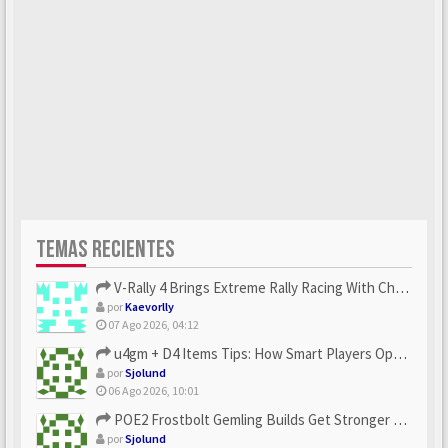
TEMAS RECIENTES
V-Rally 4 Brings Extreme Rally Racing With Challenging Track...
por
Kaevorlly
07 Ago 2026, 04:12
u4gm + D4 Items Tips: How Smart Players Optimize Gear, Build...
por
Sjolund
06 Ago 2026, 10:01
POE2 Frostbolt Gemling Builds Get Stronger With u4gm’s Ice C...
por
Sjolund