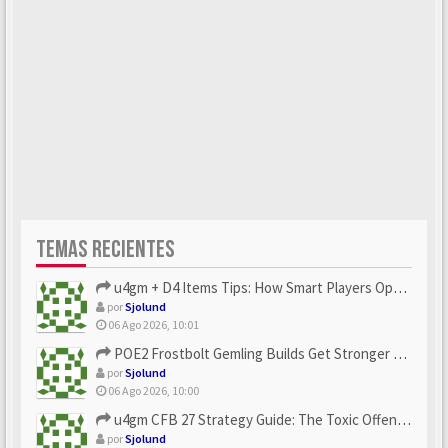
TEMAS RECIENTES
u4gm + D4 Items Tips: How Smart Players Optimize Gear, Build...
por
Sjolund
06 Ago 2026, 10:01
POE2 Frostbolt Gemling Builds Get Stronger With u4gm’s Ice C...
por
Sjolund
06 Ago 2026, 10:00
u4gm CFB 27 Strategy Guide: The Toxic Offensive Scheme Your ...
por
Sjolund