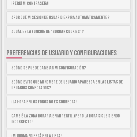
¡Perdí mi contraseña!
¿Por qué mi sesión de usuario expira automáticamente?
¿Cuál es la función de “Borrar cookies”?
PREFERENCIAS DE USUARIO Y CONFIGURACIONES
¿Cómo se puede cambiar mi configuración?
¿Cómo evito que mi nombre de usuario aparezca en las listas de
usuarios conectados?
¡La hora en los foros no es correcta!
Cambié la zona horaria en mi perfil, ¡pero la hora sigue siendo
incorrecto!
¡Mi idioma no está en la lista!