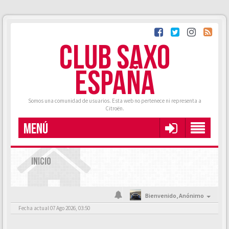
CLUB SAXO
ESPAÑA
Somos una comunidad de usuarios. Esta web no pertenece ni representa a
Citroën.
MENÚ
INICIO
Bienvenido,
Anónimo
Fecha actual 07 Ago 2026, 03:50