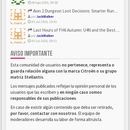
06 Ago 2026, 09:58
Aion 2 Dungeon Loot Decisions: Smarter Runs With U4N
por
JackWalker
30 Jul 2026, 10:41
Last Hours of FH6 Autumn: U4N and the Best Rewards to Grab
por
JackWalker
30 Jul 2026, 09:51
AVISO IMPORTANTE
Esta comunidad de usuarios
no pertenece, representa o
guarda relación alguna con la marca Citroën o su grupo
matriz Stellantis
.
Los mensajes publicados reflejan la opinión personal de los
usuarios que las escriben y
en ningún caso somos
responsables de sus publicaciones
.
En caso de existir algún contenido que deba ser retirado,
por favor, contactar con nosotros
. El equipo de
moderadores desarrolla su labor de forma altruista.