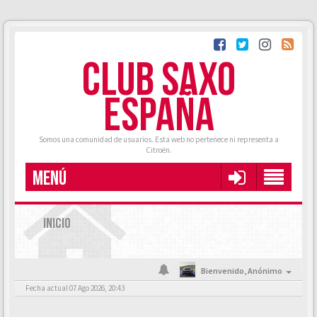
CLUB SAXO
ESPAÑA
Somos una comunidad de usuarios. Esta web no pertenece ni representa a
Citroën.
MENÚ
INICIO
Bienvenido,
Anónimo
Fecha actual 07 Ago 2026, 20:43