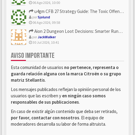
06 Ago 2026, 10:00
u4gm CFB 27 Strategy Guide: The Toxic Offensive Scheme Your ...
por
Sjolund
06 Ago 2026, 09:58
Aion 2 Dungeon Loot Decisions: Smarter Runs With U4N
por
JackWalker
30 Jul 2026, 10:41
AVISO IMPORTANTE
Esta comunidad de usuarios
no pertenece, representa o
guarda relación alguna con la marca Citroën o su grupo
matriz Stellantis
.
Los mensajes publicados reflejan la opinión personal de los
usuarios que las escriben y
en ningún caso somos
responsables de sus publicaciones
.
En caso de existir algún contenido que deba ser retirado,
por favor, contactar con nosotros
. El equipo de
moderadores desarrolla su labor de forma altruista.