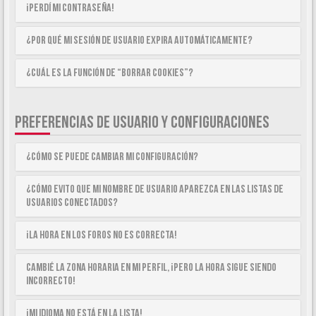
¡Perdí mi contraseña!
¿Por qué mi sesión de usuario expira automáticamente?
¿Cuál es la función de “Borrar cookies”?
PREFERENCIAS DE USUARIO Y CONFIGURACIONES
¿Cómo se puede cambiar mi configuración?
¿Cómo evito que mi nombre de usuario aparezca en las listas de
usuarios conectados?
¡La hora en los foros no es correcta!
Cambié la zona horaria en mi perfil, ¡pero la hora sigue siendo
incorrecto!
¡Mi idioma no está en la lista!