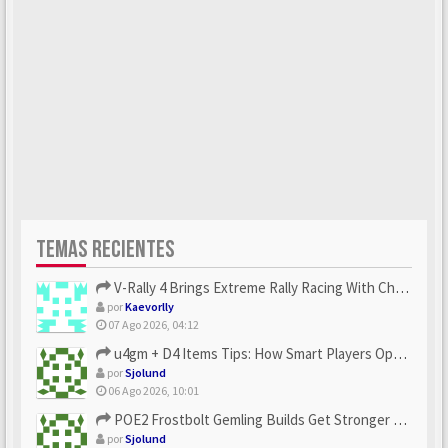
TEMAS RECIENTES
V-Rally 4 Brings Extreme Rally Racing With Challenging Track...
por
Kaevorlly
07 Ago 2026, 04:12
u4gm + D4 Items Tips: How Smart Players Optimize Gear, Build...
por
Sjolund
06 Ago 2026, 10:01
POE2 Frostbolt Gemling Builds Get Stronger With u4gm’s Ice C...
por
Sjolund