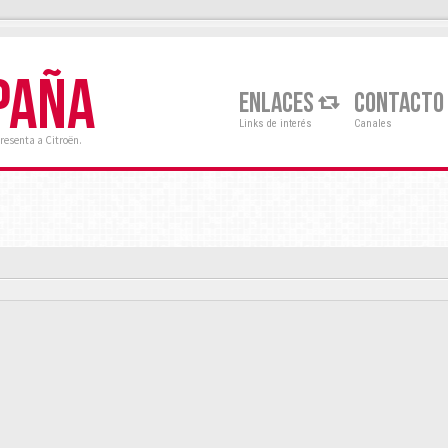
PAÑA
ENLACES
CONTACTO
Links de interés
Canales
resenta a Citroën.