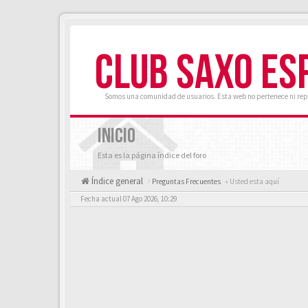
CLUB SAXO ES
Somos una comunidad de usuarios. Esta web no pertenece ni rep
INICIO
Esta es la página índice del foro
Índice general
Preguntas Frecuentes
« Usted esta aquí
Fecha actual 07 Ago 2026, 10:29