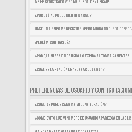
Me he registrado ¡y no me puedo identificar!
¿Por qué no puedo identificarme?
Hace un tiempo me registré, ¡pero ahora no puedo conec
¡Perdí mi contraseña!
¿Por qué mi sesión de usuario expira automáticamente?
¿Cuál es la función de “Borrar cookies”?
PREFERENCIAS DE USUARIO Y CONFIGURACION
¿Cómo se puede cambiar mi configuración?
¿Cómo evito que mi nombre de usuario aparezca en las li
¡La hora en los foros no es correcta!