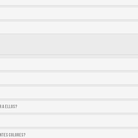
r a ellos?
entes colores?