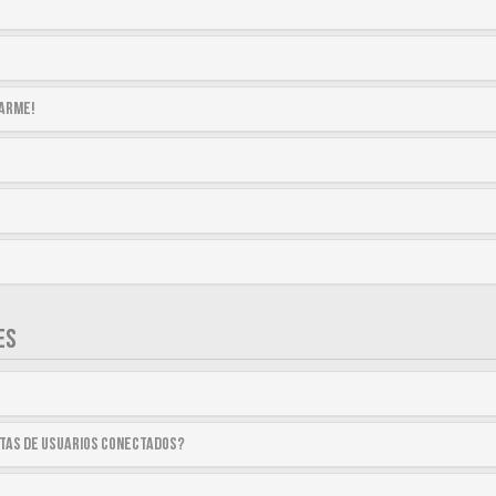
tarme!
ES
stas de usuarios conectados?