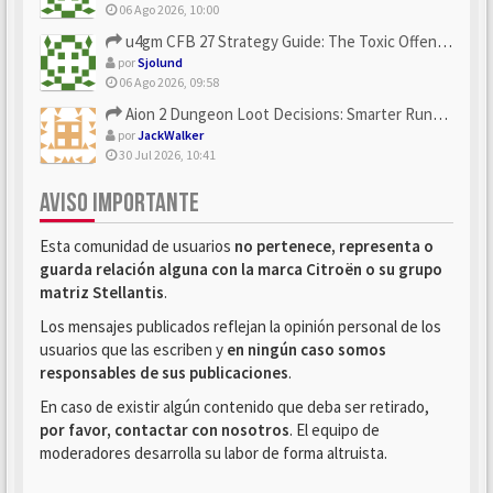
06 Ago 2026, 10:00
u4gm CFB 27 Strategy Guide: The Toxic Offensive Scheme Your ...
por
Sjolund
06 Ago 2026, 09:58
Aion 2 Dungeon Loot Decisions: Smarter Runs With U4N
por
JackWalker
30 Jul 2026, 10:41
AVISO IMPORTANTE
Esta comunidad de usuarios
no pertenece, representa o
guarda relación alguna con la marca Citroën o su grupo
matriz Stellantis
.
Los mensajes publicados reflejan la opinión personal de los
usuarios que las escriben y
en ningún caso somos
responsables de sus publicaciones
.
En caso de existir algún contenido que deba ser retirado,
por favor, contactar con nosotros
. El equipo de
moderadores desarrolla su labor de forma altruista.