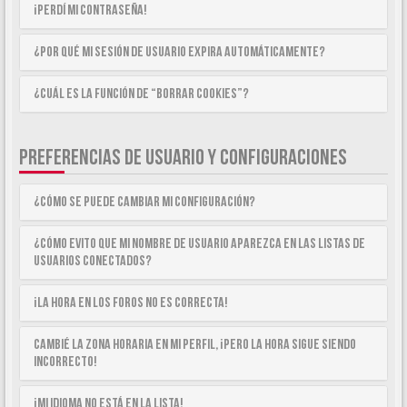
¡Perdí mi contraseña!
¿Por qué mi sesión de usuario expira automáticamente?
¿Cuál es la función de “Borrar cookies”?
PREFERENCIAS DE USUARIO Y CONFIGURACIONES
¿Cómo se puede cambiar mi configuración?
¿Cómo evito que mi nombre de usuario aparezca en las listas de
usuarios conectados?
¡La hora en los foros no es correcta!
Cambié la zona horaria en mi perfil, ¡pero la hora sigue siendo
incorrecto!
¡Mi idioma no está en la lista!