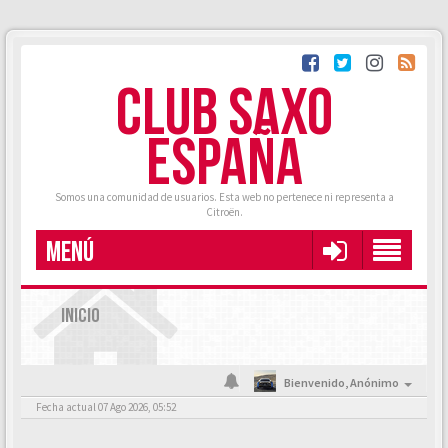
CLUB SAXO
ESPAÑA
Somos una comunidad de usuarios. Esta web no pertenece ni representa a
Citroën.
MENÚ
INICIO
Bienvenido,
Anónimo
Fecha actual 07 Ago 2026, 05:52