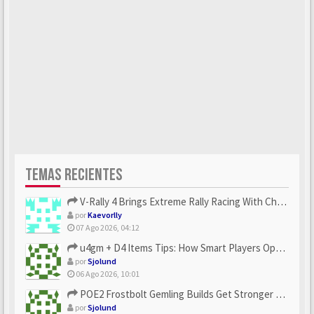
TEMAS RECIENTES
V-Rally 4 Brings Extreme Rally Racing With Challenging Track...
por
Kaevorlly
07 Ago 2026, 04:12
u4gm + D4 Items Tips: How Smart Players Optimize Gear, Build...
por
Sjolund
06 Ago 2026, 10:01
POE2 Frostbolt Gemling Builds Get Stronger With u4gm’s Ice C...
por
Sjolund