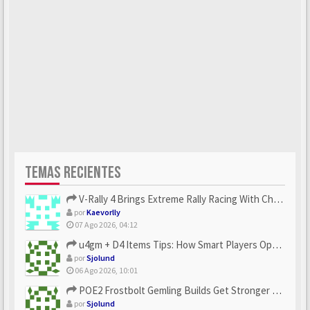
TEMAS RECIENTES
V-Rally 4 Brings Extreme Rally Racing With Challenging Track...
por
Kaevorlly
07 Ago 2026, 04:12
u4gm + D4 Items Tips: How Smart Players Optimize Gear, Build...
por
Sjolund
06 Ago 2026, 10:01
POE2 Frostbolt Gemling Builds Get Stronger With u4gm’s Ice C...
por
Sjolund