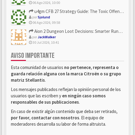
06 Ago 2026, 10:00
u4gm CFB 27 Strategy Guide: The Toxic Offensive Scheme Your ...
por
Sjolund
06 Ago 2026, 09:58
Aion 2 Dungeon Loot Decisions: Smarter Runs With U4N
por
JackWalker
30 Jul 2026, 10:41
AVISO IMPORTANTE
Esta comunidad de usuarios
no pertenece, representa o
guarda relación alguna con la marca Citroën o su grupo
matriz Stellantis
.
Los mensajes publicados reflejan la opinión personal de los
usuarios que las escriben y
en ningún caso somos
responsables de sus publicaciones
.
En caso de existir algún contenido que deba ser retirado,
por favor, contactar con nosotros
. El equipo de
moderadores desarrolla su labor de forma altruista.