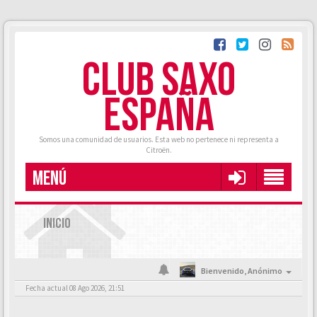
CLUB SAXO
ESPAÑA
Somos una comunidad de usuarios. Esta web no pertenece ni representa a
Citroën.
MENÚ
INICIO
Bienvenido,
Anónimo
Fecha actual 08 Ago 2026, 21:51