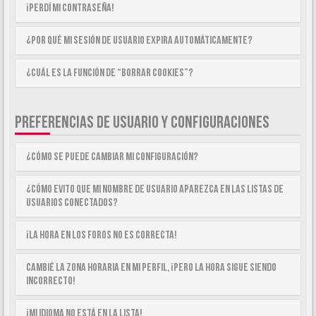
¡Perdí mi contraseña!
¿Por qué mi sesión de usuario expira automáticamente?
¿Cuál es la función de “Borrar cookies”?
PREFERENCIAS DE USUARIO Y CONFIGURACIONES
¿Cómo se puede cambiar mi configuración?
¿Cómo evito que mi nombre de usuario aparezca en las listas de
usuarios conectados?
¡La hora en los foros no es correcta!
Cambié la zona horaria en mi perfil, ¡pero la hora sigue siendo
incorrecto!
¡Mi idioma no está en la lista!