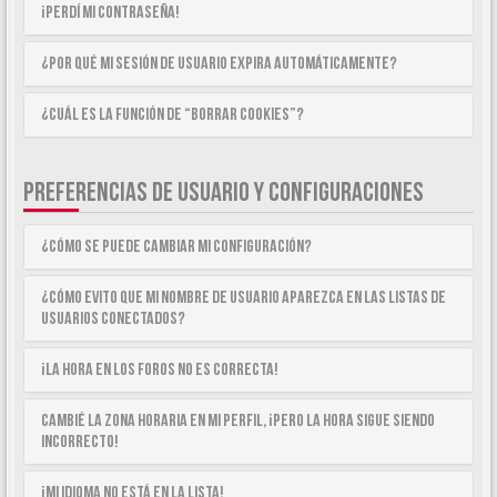
¡Perdí mi contraseña!
¿Por qué mi sesión de usuario expira automáticamente?
¿Cuál es la función de “Borrar cookies”?
PREFERENCIAS DE USUARIO Y CONFIGURACIONES
¿Cómo se puede cambiar mi configuración?
¿Cómo evito que mi nombre de usuario aparezca en las listas de
usuarios conectados?
¡La hora en los foros no es correcta!
Cambié la zona horaria en mi perfil, ¡pero la hora sigue siendo
incorrecto!
¡Mi idioma no está en la lista!