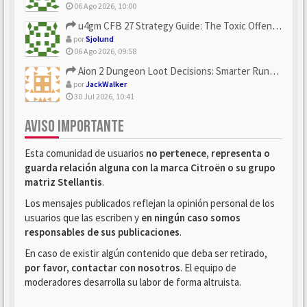
06 Ago 2026, 10:00
u4gm CFB 27 Strategy Guide: The Toxic Offensive Scheme Your ...
por
Sjolund
06 Ago 2026, 09:58
Aion 2 Dungeon Loot Decisions: Smarter Runs With U4N
por
JackWalker
30 Jul 2026, 10:41
AVISO IMPORTANTE
Esta comunidad de usuarios
no pertenece, representa o
guarda relación alguna con la marca Citroën o su grupo
matriz Stellantis
.
Los mensajes publicados reflejan la opinión personal de los
usuarios que las escriben y
en ningún caso somos
responsables de sus publicaciones
.
En caso de existir algún contenido que deba ser retirado,
por favor, contactar con nosotros
. El equipo de
moderadores desarrolla su labor de forma altruista.