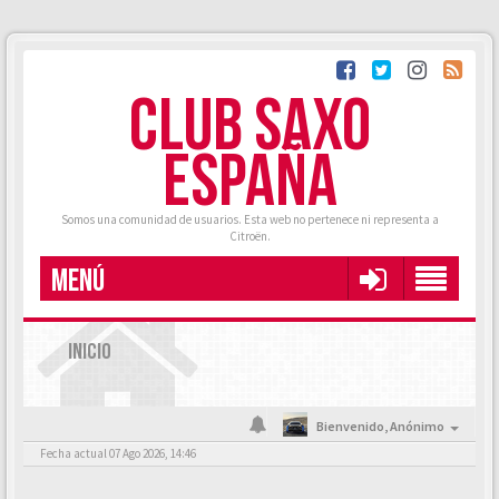
CLUB SAXO
ESPAÑA
Somos una comunidad de usuarios. Esta web no pertenece ni representa a
Citroën.
MENÚ
INICIO
Bienvenido,
Anónimo
Fecha actual 07 Ago 2026, 14:46