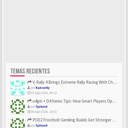
TEMAS RECIENTES
V-Rally 4 Brings Extreme Rally Racing With Challenging Track...
por
Kaevorlly
07 Ago 2026, 04:12
u4gm + D4 Items Tips: How Smart Players Optimize Gear, Build...
por
Sjolund
06 Ago 2026, 10:01
POE2 Frostbolt Gemling Builds Get Stronger With u4gm’s Ice C...
por
Sjolund