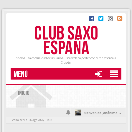
CLUB SAXO
ESPAÑA
Somos una comunidad de usuarios. Esta web no pertenece ni representa a
Citroën.
MENÚ
INICIO
Bienvenido,
Anónimo
Fecha actual 06 Ago 2026, 11:32