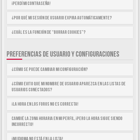
¡Perdí mi contraseña!
¿Por qué mi sesión de usuario expira automáticamente?
¿Cuál es la función de “Borrar cookies”?
PREFERENCIAS DE USUARIO Y CONFIGURACIONES
¿Cómo se puede cambiar mi configuración?
¿Cómo evito que mi nombre de usuario aparezca en las listas de
usuarios conectados?
¡La hora en los foros no es correcta!
Cambié la zona horaria en mi perfil, ¡pero la hora sigue siendo
incorrecto!
¡Mi idioma no está en la lista!