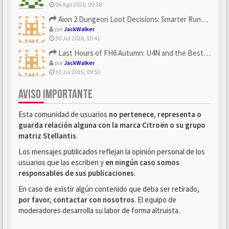
06 Ago 2026, 09:58
Aion 2 Dungeon Loot Decisions: Smarter Runs With U4N
por
JackWalker
30 Jul 2026, 10:41
Last Hours of FH6 Autumn: U4N and the Best Rewards to Grab
por
JackWalker
30 Jul 2026, 09:51
AVISO IMPORTANTE
Esta comunidad de usuarios
no pertenece, representa o
guarda relación alguna con la marca Citroën o su grupo
matriz Stellantis
.
Los mensajes publicados reflejan la opinión personal de los
usuarios que las escriben y
en ningún caso somos
responsables de sus publicaciones
.
En caso de existir algún contenido que deba ser retirado,
por favor, contactar con nosotros
. El equipo de
moderadores desarrolla su labor de forma altruista.