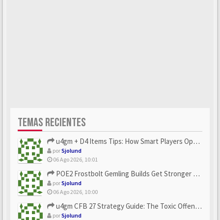
TEMAS RECIENTES
u4gm + D4 Items Tips: How Smart Players Optimize Gear, Build...
por
Sjolund
06 Ago 2026, 10:01
POE2 Frostbolt Gemling Builds Get Stronger With u4gm’s Ice C...
por
Sjolund
06 Ago 2026, 10:00
u4gm CFB 27 Strategy Guide: The Toxic Offensive Scheme Your ...
por
Sjolund