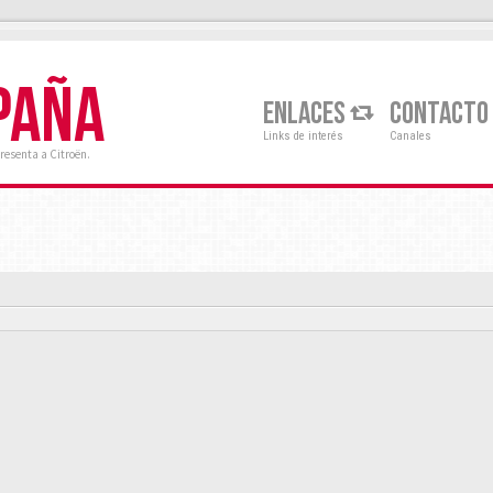
PAÑA
ENLACES
CONTACTO
Links de interés
Canales
resenta a Citroën.