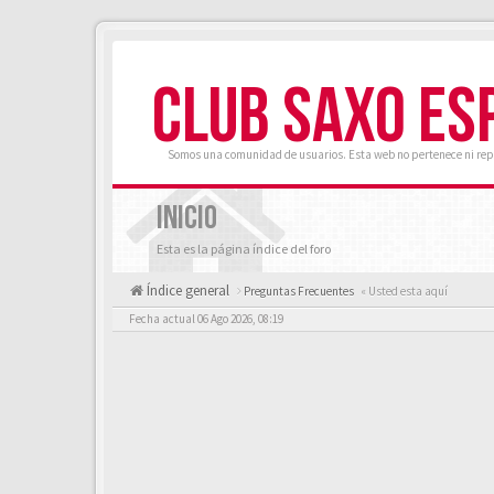
CLUB SAXO ES
Somos una comunidad de usuarios. Esta web no pertenece ni rep
INICIO
Esta es la página índice del foro
Índice general
Preguntas Frecuentes
« Usted esta aquí
Fecha actual 06 Ago 2026, 08:19