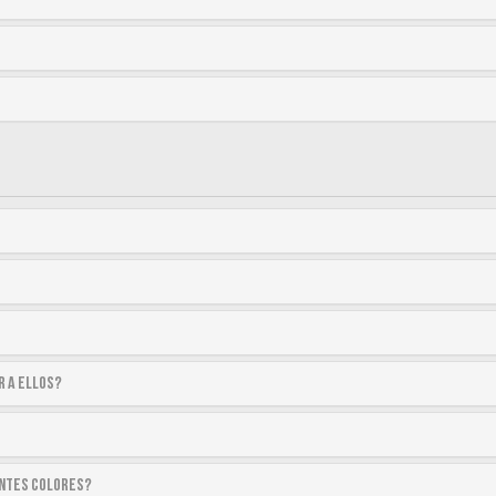
r a ellos?
entes colores?