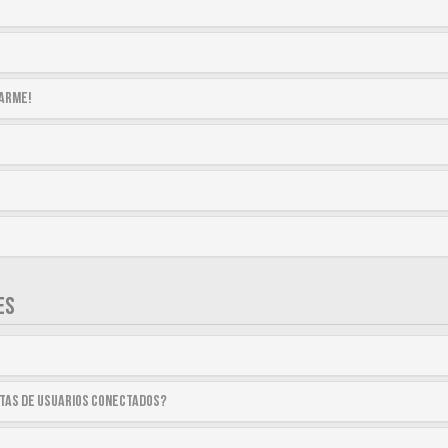
tarme!
ES
stas de usuarios conectados?