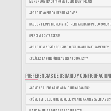
Me he registrado ¡y no me puedo identificar!
¿Por qué no puedo identificarme?
Hace un tiempo me registré, ¡pero ahora no puedo conec
¡Perdí mi contraseña!
¿Por qué mi sesión de usuario expira automáticamente?
¿Cuál es la función de “Borrar cookies”?
PREFERENCIAS DE USUARIO Y CONFIGURACION
¿Cómo se puede cambiar mi configuración?
¿Cómo evito que mi nombre de usuario aparezca en las li
¡La hora en los foros no es correcta!