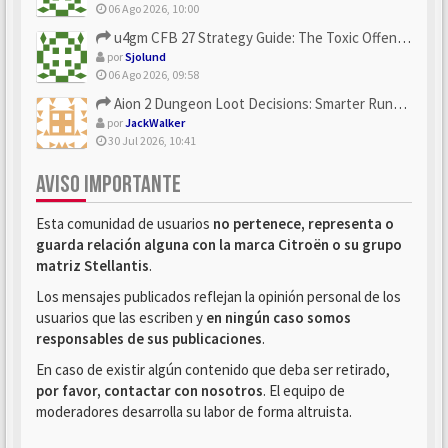
06 Ago 2026, 10:00
u4gm CFB 27 Strategy Guide: The Toxic Offensive Scheme Your ...
por
Sjolund
06 Ago 2026, 09:58
Aion 2 Dungeon Loot Decisions: Smarter Runs With U4N
por
JackWalker
30 Jul 2026, 10:41
AVISO IMPORTANTE
Esta comunidad de usuarios
no pertenece, representa o
guarda relación alguna con la marca Citroën o su grupo
matriz Stellantis
.
Los mensajes publicados reflejan la opinión personal de los
usuarios que las escriben y
en ningún caso somos
responsables de sus publicaciones
.
En caso de existir algún contenido que deba ser retirado,
por favor, contactar con nosotros
. El equipo de
moderadores desarrolla su labor de forma altruista.