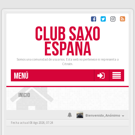
CLUB SAXO
ESPAÑA
Somos una comunidad de usuarios. Esta web no pertenece ni representa a
Citroën.
MENÚ
INICIO
Bienvenido,
Anónimo
Fecha actual 08 Ago 2026, 07:24