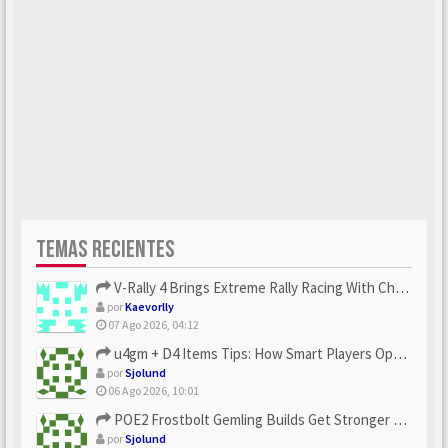
TEMAS RECIENTES
V-Rally 4 Brings Extreme Rally Racing With Challenging Track...
por
Kaevorlly
07 Ago 2026, 04:12
u4gm + D4 Items Tips: How Smart Players Optimize Gear, Build...
por
Sjolund
06 Ago 2026, 10:01
POE2 Frostbolt Gemling Builds Get Stronger With u4gm’s Ice C...
por
Sjolund