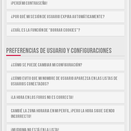
¡Perdí mi contraseña!
¿Por qué mi sesión de usuario expira automáticamente?
¿Cuál es la función de “Borrar cookies”?
PREFERENCIAS DE USUARIO Y CONFIGURACIONES
¿Cómo se puede cambiar mi configuración?
¿Cómo evito que mi nombre de usuario aparezca en las listas de
usuarios conectados?
¡La hora en los foros no es correcta!
Cambié la zona horaria en mi perfil, ¡pero la hora sigue siendo
incorrecto!
¡Mi idioma no está en la lista!