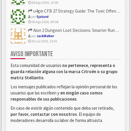
06 Ago 2026, 10:00
u4gm CFB 27 Strategy Guide: The Toxic Offensive Scheme Your ...
por
Sjolund
06 Ago 2026, 09:58
Aion 2 Dungeon Loot Decisions: Smarter Runs With U4N
por
JackWalker
30 Jul 2026, 10:41
AVISO IMPORTANTE
Esta comunidad de usuarios
no pertenece, representa o
guarda relación alguna con la marca Citroën o su grupo
matriz Stellantis
.
Los mensajes publicados reflejan la opinión personal de los
usuarios que las escriben y
en ningún caso somos
responsables de sus publicaciones
.
En caso de existir algún contenido que deba ser retirado,
por favor, contactar con nosotros
. El equipo de
moderadores desarrolla su labor de forma altruista.