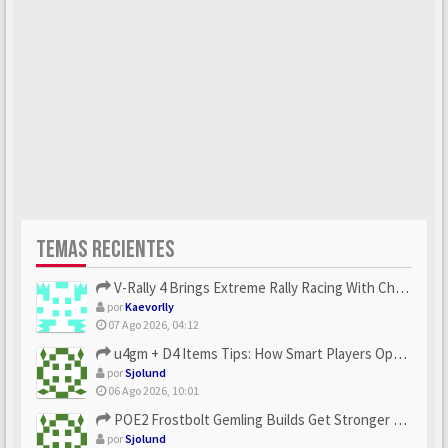
TEMAS RECIENTES
V-Rally 4 Brings Extreme Rally Racing With Challenging Track...
por
Kaevorlly
07 Ago 2026, 04:12
u4gm + D4 Items Tips: How Smart Players Optimize Gear, Build...
por
Sjolund
06 Ago 2026, 10:01
POE2 Frostbolt Gemling Builds Get Stronger With u4gm’s Ice C...
por
Sjolund