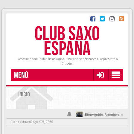
CLUB SAXO
ESPAÑA
Somos una comunidad de usuarios. Esta web no pertenece ni representa a
Citroën.
MENÚ
INICIO
Bienvenido,
Anónimo
Fecha actual 09 Ago 2026, 07:36