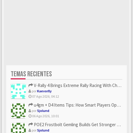
TEMAS RECIENTES
V-Rally 4 Brings Extreme Rally Racing With Challenging Track...
por
Kaevorlly
07 Ago 2026, 04:12
u4gm + D4 Items Tips: How Smart Players Optimize Gear, Build...
por
Sjolund
06 Ago 2026, 10:01
POE2 Frostbolt Gemling Builds Get Stronger With u4gm’s Ice C...
por
Sjolund