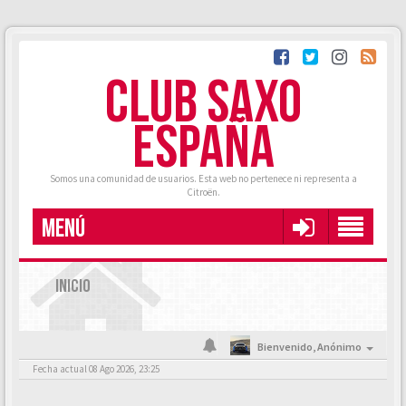
CLUB SAXO
ESPAÑA
Somos una comunidad de usuarios. Esta web no pertenece ni representa a
Citroën.
MENÚ
INICIO
Bienvenido,
Anónimo
Fecha actual 08 Ago 2026, 23:25