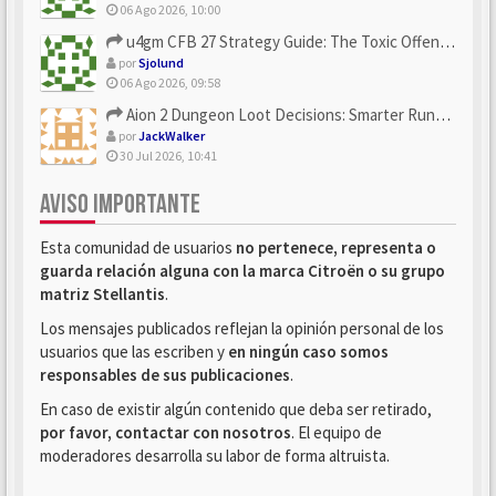
06 Ago 2026, 10:00
u4gm CFB 27 Strategy Guide: The Toxic Offensive Scheme Your ...
por
Sjolund
06 Ago 2026, 09:58
Aion 2 Dungeon Loot Decisions: Smarter Runs With U4N
por
JackWalker
30 Jul 2026, 10:41
AVISO IMPORTANTE
Esta comunidad de usuarios
no pertenece, representa o
guarda relación alguna con la marca Citroën o su grupo
matriz Stellantis
.
Los mensajes publicados reflejan la opinión personal de los
usuarios que las escriben y
en ningún caso somos
responsables de sus publicaciones
.
En caso de existir algún contenido que deba ser retirado,
por favor, contactar con nosotros
. El equipo de
moderadores desarrolla su labor de forma altruista.