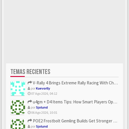
TEMAS RECIENTES
V-Rally 4 Brings Extreme Rally Racing With Challenging Track...
por
Kaevorlly
07 Ago 2026, 04:12
u4gm + D4 Items Tips: How Smart Players Optimize Gear, Build...
por
Sjolund
06 Ago 2026, 10:01
POE2 Frostbolt Gemling Builds Get Stronger With u4gm’s Ice C...
por
Sjolund