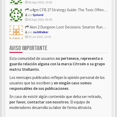
06 Ago 2026, 10:00
u4gm CFB 27 Strategy Guide: The Toxic Offensive Scheme Your ...
por
Sjolund
06 Ago 2026, 09:58
Aion 2 Dungeon Loot Decisions: Smarter Runs With U4N
por
JackWalker
30 Jul 2026, 10:41
AVISO IMPORTANTE
Esta comunidad de usuarios
no pertenece, representa o
guarda relación alguna con la marca Citroën o su grupo
matriz Stellantis
.
Los mensajes publicados reflejan la opinión personal de los
usuarios que las escriben y
en ningún caso somos
responsables de sus publicaciones
.
En caso de existir algún contenido que deba ser retirado,
por favor, contactar con nosotros
. El equipo de
moderadores desarrolla su labor de forma altruista.