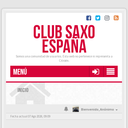
CLUB SAXO
ESPAÑA
Somos una comunidad de usuarios. Esta web no pertenece ni representa a
Citroën.
MENÚ
INICIO
Bienvenido,
Anónimo
Fecha actual 07 Ago 2026, 09:09