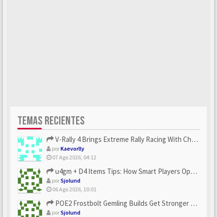
TEMAS RECIENTES
V-Rally 4 Brings Extreme Rally Racing With Challenging Track...
por
Kaevorlly
07 Ago 2026, 04:12
u4gm + D4 Items Tips: How Smart Players Optimize Gear, Build...
por
Sjolund
06 Ago 2026, 10:01
POE2 Frostbolt Gemling Builds Get Stronger With u4gm’s Ice C...
por
Sjolund