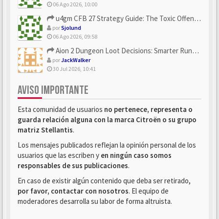
06 Ago 2026, 10:00
u4gm CFB 27 Strategy Guide: The Toxic Offensive Scheme Your ...
por
Sjolund
06 Ago 2026, 09:58
Aion 2 Dungeon Loot Decisions: Smarter Runs With U4N
por
JackWalker
30 Jul 2026, 10:41
AVISO IMPORTANTE
Esta comunidad de usuarios
no pertenece, representa o
guarda relación alguna con la marca Citroën o su grupo
matriz Stellantis
.
Los mensajes publicados reflejan la opinión personal de los
usuarios que las escriben y
en ningún caso somos
responsables de sus publicaciones
.
En caso de existir algún contenido que deba ser retirado,
por favor, contactar con nosotros
. El equipo de
moderadores desarrolla su labor de forma altruista.