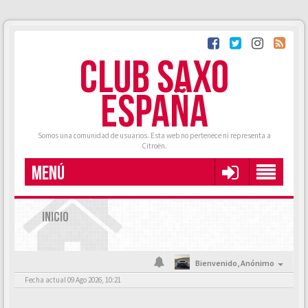
CLUB SAXO
ESPAÑA
Somos una comunidad de usuarios. Esta web no pertenece ni representa a
Citroën.
MENÚ
INICIO
Bienvenido,
Anónimo
Fecha actual 09 Ago 2026, 10:21