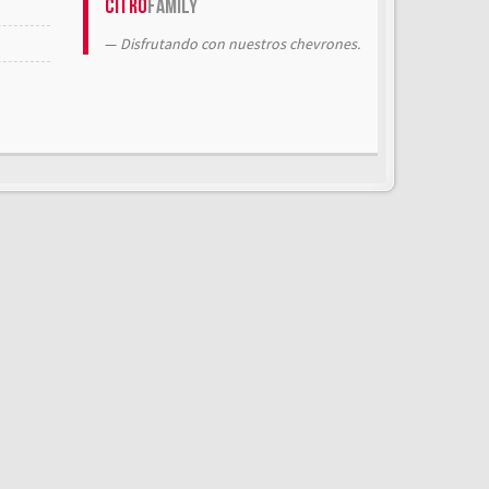
Citrö
Family
Disfrutando con nuestros chevrones.