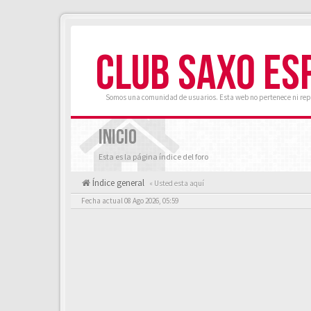
CLUB SAXO ES
Somos una comunidad de usuarios. Esta web no pertenece ni rep
INICIO
Esta es la página índice del foro
Índice general
« Usted esta aquí
Fecha actual 08 Ago 2026, 05:59