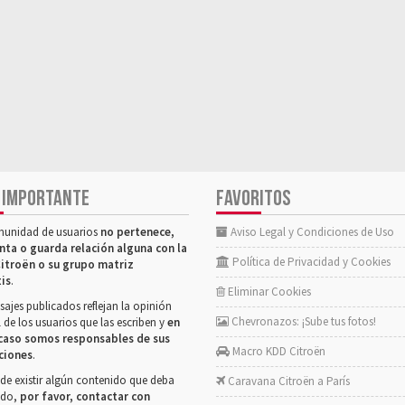
 IMPORTANTE
FAVORITOS
munidad de usuarios
no pertenece,
Aviso Legal y Condiciones de Uso
nta o guarda relación alguna con la
Política de Privacidad y Cookies
itroën o su grupo matriz
tis
.
Eliminar Cookies
ajes publicados reflejan la opinión
Chevronazos: ¡Sube tus fotos!
 de los usuarios que las escriben y
en
caso somos responsables de sus
Macro KDD Citroën
ciones
.
de existir algún contenido que deba
Caravana Citroën a París
rado,
por favor, contactar con