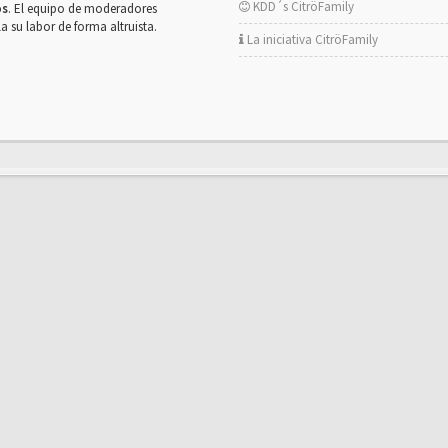
KDD´s CitröFamily
os
. El equipo de moderadores
la su labor de forma altruista.
La iniciativa CitröFamily