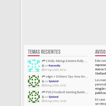
TEMAS RECIENTES
AVISO
Esta co
V-Rally 4 Brings Extreme Rally Racing With Challenging Track...
represe
por
Kaevorlly
marca C
07 Ago 2026, 04:12
Stellan
u4gm + D4 Items Tips: How Smart Players Optimize Gear, Build...
Los mens
por
Sjolund
personal
06 Ago 2026, 10:01
ningún 
POE2 Frostbolt Gemling Builds Get Stronger With u4gm’s Ice C...
publica
por
Sjolund
En caso 
06 Ago 2026, 10:00
ser reti