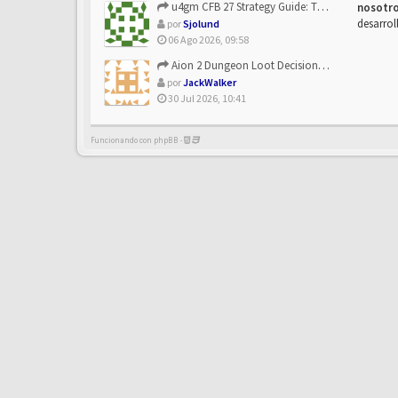
u4gm CFB 27 Strategy Guide: The Toxic Offensive Scheme Your ...
nosotr
desarrol
por
Sjolund
06 Ago 2026, 09:58
Aion 2 Dungeon Loot Decisions: Smarter Runs With U4N
por
JackWalker
30 Jul 2026, 10:41
Funcionando con phpBB -