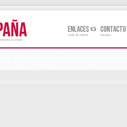
PAÑA
ENLACES
CONTACTO
Links de interés
Canales
resenta a Citroën.