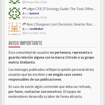
06 Ago 2026, 10:00
u4gm CFB 27 Strategy Guide: The Toxic Offensive Scheme Your ...
por
Sjolund
06 Ago 2026, 09:58
Aion 2 Dungeon Loot Decisions: Smarter Runs With U4N
por
JackWalker
30 Jul 2026, 10:41
AVISO IMPORTANTE
Esta comunidad de usuarios
no pertenece, representa o
guarda relación alguna con la marca Citroën o su grupo
matriz Stellantis
.
Los mensajes publicados reflejan la opinión personal de los
usuarios que las escriben y
en ningún caso somos
responsables de sus publicaciones
.
En caso de existir algún contenido que deba ser retirado,
por favor, contactar con nosotros
. El equipo de
moderadores desarrolla su labor de forma altruista.