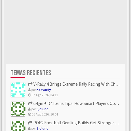
TEMAS RECIENTES
V-Rally 4 Brings Extreme Rally Racing With Challenging Track...
por
Kaevorlly
07 Ago 2026, 04:12
u4gm + D4 Items Tips: How Smart Players Optimize Gear, Build...
por
Sjolund
06 Ago 2026, 10:01
POE2 Frostbolt Gemling Builds Get Stronger With u4gm’s Ice C...
por
Sjolund