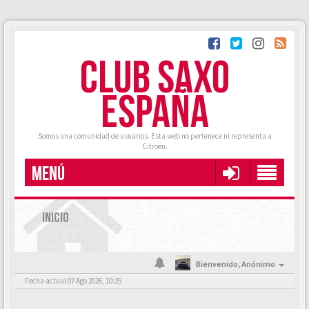
CLUB SAXO
ESPAÑA
Somos una comunidad de usuarios. Esta web no pertenece ni representa a
Citroën.
MENÚ
INICIO
Bienvenido,
Anónimo
Fecha actual 07 Ago 2026, 10:25