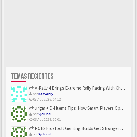
TEMAS RECIENTES
V-Rally 4 Brings Extreme Rally Racing With Challenging Track...
por
Kaevorlly
07 Ago 2026, 04:12
u4gm + D4 Items Tips: How Smart Players Optimize Gear, Build...
por
Sjolund
06 Ago 2026, 10:01
POE2 Frostbolt Gemling Builds Get Stronger With u4gm’s Ice C...
por
Sjolund