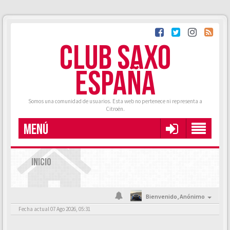
CLUB SAXO
ESPAÑA
Somos una comunidad de usuarios. Esta web no pertenece ni representa a
Citroën.
MENÚ
INICIO
Bienvenido,
Anónimo
Fecha actual 07 Ago 2026, 05:31