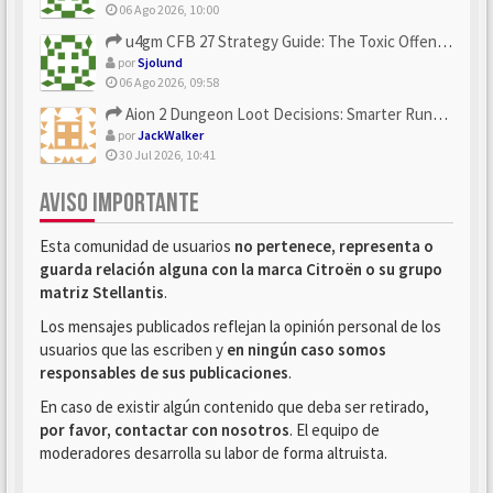
06 Ago 2026, 10:00
u4gm CFB 27 Strategy Guide: The Toxic Offensive Scheme Your ...
por
Sjolund
06 Ago 2026, 09:58
Aion 2 Dungeon Loot Decisions: Smarter Runs With U4N
por
JackWalker
30 Jul 2026, 10:41
AVISO IMPORTANTE
Esta comunidad de usuarios
no pertenece, representa o
guarda relación alguna con la marca Citroën o su grupo
matriz Stellantis
.
Los mensajes publicados reflejan la opinión personal de los
usuarios que las escriben y
en ningún caso somos
responsables de sus publicaciones
.
En caso de existir algún contenido que deba ser retirado,
por favor, contactar con nosotros
. El equipo de
moderadores desarrolla su labor de forma altruista.