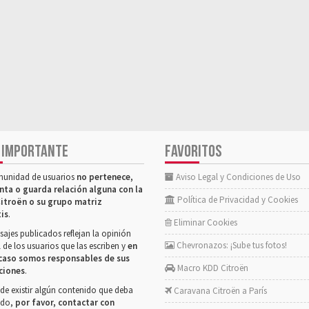
 IMPORTANTE
FAVORITOS
munidad de usuarios
no pertenece,
Aviso Legal y Condiciones de Uso
nta o guarda relación alguna con la
Política de Privacidad y Cookies
itroën o su grupo matriz
tis
.
Eliminar Cookies
ajes publicados reflejan la opinión
Chevronazos: ¡Sube tus fotos!
 de los usuarios que las escriben y
en
caso somos responsables de sus
Macro KDD Citroën
ciones
.
de existir algún contenido que deba
Caravana Citroën a París
rado,
por favor, contactar con