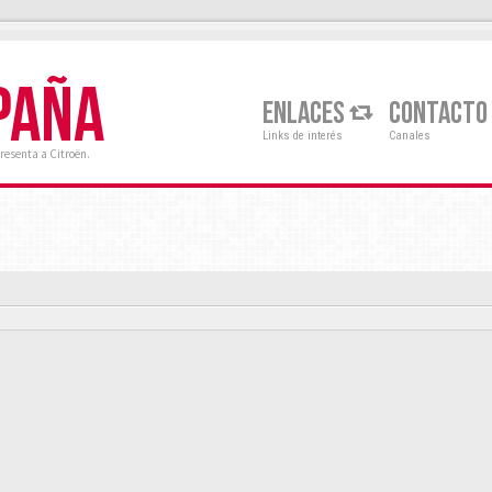
PAÑA
ENLACES
CONTACTO
Links de interés
Canales
resenta a Citroën.