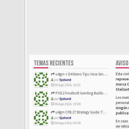
TEMAS RECIENTES
AVISO
Esta co
u4gm + D4 Items Tips: How Smart Players Optimize Gear, Build...
represe
por
Sjolund
marca C
06 Ago 2026, 10:01
Stellan
POE2 Frostbolt Gemling Builds Get Stronger With u4gm’s Ice C...
Los mens
por
Sjolund
personal
06 Ago 2026, 10:00
ningún 
u4gm CFB 27 Strategy Guide: The Toxic Offensive Scheme Your ...
publica
por
Sjolund
En caso 
06 Ago 2026, 09:58
ser reti