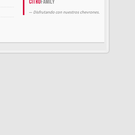
Citrö
Family
Disfrutando con nuestros chevrones.