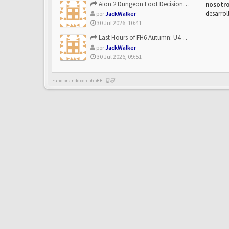
Aion 2 Dungeon Loot Decisions: Smarter Runs With U4N
nosotr
desarrol
por
JackWalker
30 Jul 2026, 10:41
Last Hours of FH6 Autumn: U4N and the Best Rewards to Grab
por
JackWalker
30 Jul 2026, 09:51
Funcionando con phpBB -