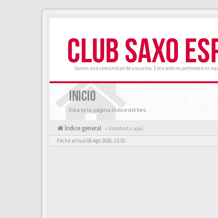
CLUB SAXO ES
Somos una comunidad de usuarios. Esta web no pertenece ni rep
INICIO
Esta es la página índice del foro
Índice general
« Usted esta aquí
Fecha actual 06 Ago 2026, 12:55