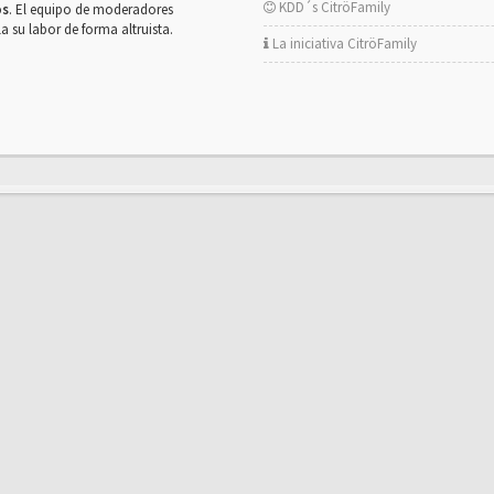
KDD´s CitröFamily
os
. El equipo de moderadores
la su labor de forma altruista.
La iniciativa CitröFamily