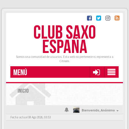
CLUB SAXO
ESPAÑA
Somos una comunidad de usuarios. Esta web no pertenece ni representa a
Citroën.
MENÚ
INICIO
Bienvenido,
Anónimo
Fecha actual 08 Ago 2026, 03:53