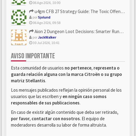
06 Ago 2026, 10:00
u4gm CFB 27 Strategy Guide: The Toxic Offensive Scheme Your ...
por
Sjolund
06 Ago 2026, 09:58
Aion 2 Dungeon Loot Decisions: Smarter Runs With U4N
por
JackWalker
30 Jul 2026, 10:41
AVISO IMPORTANTE
Esta comunidad de usuarios
no pertenece, representa o
guarda relación alguna con la marca Citroën o su grupo
matriz Stellantis
.
Los mensajes publicados reflejan la opinión personal de los
usuarios que las escriben y
en ningún caso somos
responsables de sus publicaciones
.
En caso de existir algún contenido que deba ser retirado,
por favor, contactar con nosotros
. El equipo de
moderadores desarrolla su labor de forma altruista.