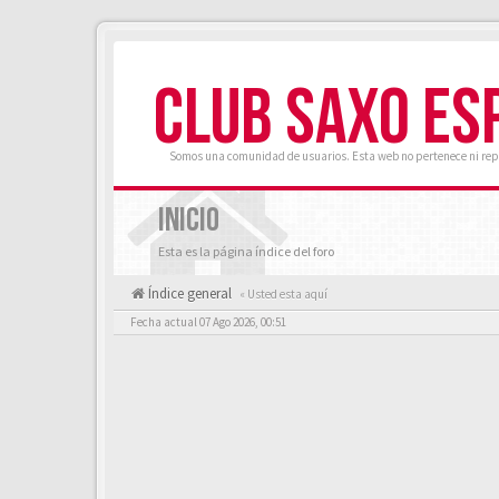
CLUB SAXO ES
Somos una comunidad de usuarios. Esta web no pertenece ni rep
INICIO
Esta es la página índice del foro
Índice general
« Usted esta aquí
Fecha actual 07 Ago 2026, 00:51