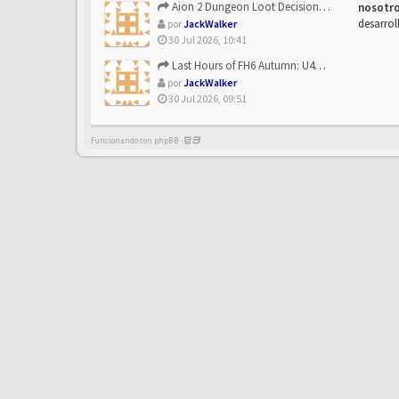
Aion 2 Dungeon Loot Decisions: Smarter Runs With U4N
nosotr
desarrol
por
JackWalker
30 Jul 2026, 10:41
Last Hours of FH6 Autumn: U4N and the Best Rewards to Grab
por
JackWalker
30 Jul 2026, 09:51
Funcionando con phpBB -