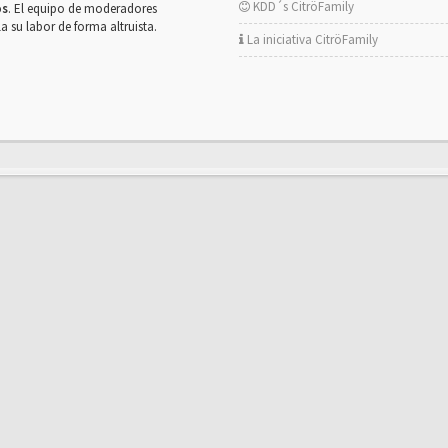
KDD´s CitröFamily
os
. El equipo de moderadores
la su labor de forma altruista.
La iniciativa CitröFamily