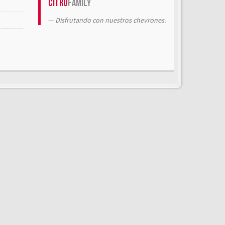
Citrö
Family
Disfrutando con nuestros chevrones.