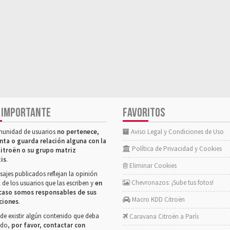
 IMPORTANTE
FAVORITOS
munidad de usuarios
no pertenece,
Aviso Legal y Condiciones de Uso
nta o guarda relación alguna con la
Política de Privacidad y Cookies
itroën o su grupo matriz
tis
.
Eliminar Cookies
ajes publicados reflejan la opinión
Chevronazos: ¡Sube tus fotos!
 de los usuarios que las escriben y
en
caso somos responsables de sus
Macro KDD Citroën
ciones
.
de existir algún contenido que deba
Caravana Citroën a París
rado,
por favor, contactar con