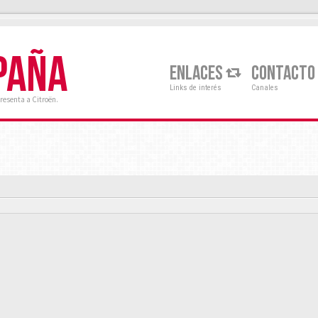
PAÑA
ENLACES
CONTACTO
Links de interés
Canales
resenta a Citroën.