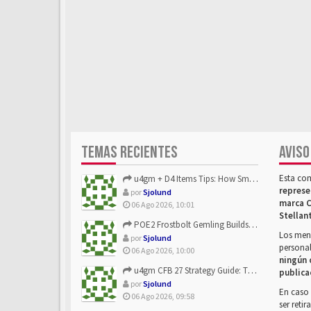
TEMAS RECIENTES
AVISO
Esta co
u4gm + D4 Items Tips: How Smart Players Optimize Gear, Build...
represe
por
Sjolund
marca C
06 Ago 2026, 10:01
Stellan
POE2 Frostbolt Gemling Builds Get Stronger With u4gm’s Ice C...
Los mens
por
Sjolund
personal
06 Ago 2026, 10:00
ningún 
u4gm CFB 27 Strategy Guide: The Toxic Offensive Scheme Your ...
publica
por
Sjolund
En caso 
06 Ago 2026, 09:58
ser reti