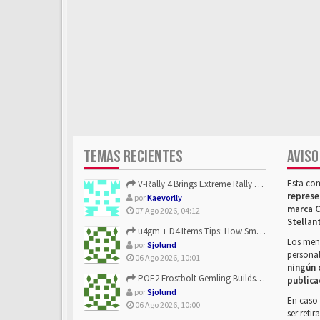
TEMAS RECIENTES
AVISO
Esta co
V-Rally 4 Brings Extreme Rally Racing With Challenging Track...
represe
por
Kaevorlly
marca C
07 Ago 2026, 04:12
Stellan
u4gm + D4 Items Tips: How Smart Players Optimize Gear, Build...
Los mens
por
Sjolund
personal
06 Ago 2026, 10:01
ningún 
POE2 Frostbolt Gemling Builds Get Stronger With u4gm’s Ice C...
publica
por
Sjolund
En caso 
06 Ago 2026, 10:00
ser reti