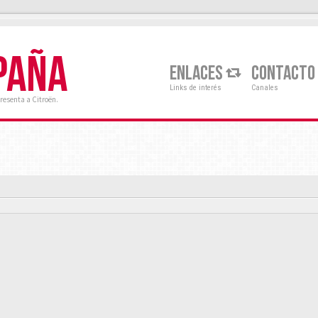
PAÑA
ENLACES
CONTACTO
Links de interés
Canales
resenta a Citroën.