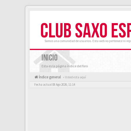
CLUB SAXO ES
Somos una comunidad de usuarios. Esta web no pertenece ni rep
INICIO
Esta es la página índice del foro
Índice general
« Usted esta aquí
Fecha actual 08 Ago 2026, 11:14