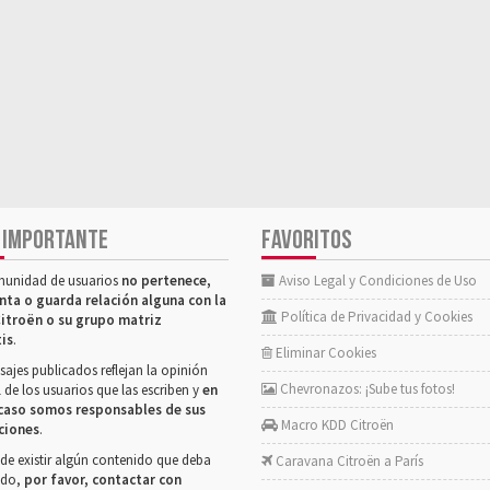
 IMPORTANTE
FAVORITOS
munidad de usuarios
no pertenece,
Aviso Legal y Condiciones de Uso
nta o guarda relación alguna con la
Política de Privacidad y Cookies
itroën o su grupo matriz
tis
.
Eliminar Cookies
ajes publicados reflejan la opinión
Chevronazos: ¡Sube tus fotos!
 de los usuarios que las escriben y
en
caso somos responsables de sus
Macro KDD Citroën
ciones
.
de existir algún contenido que deba
Caravana Citroën a París
rado,
por favor, contactar con