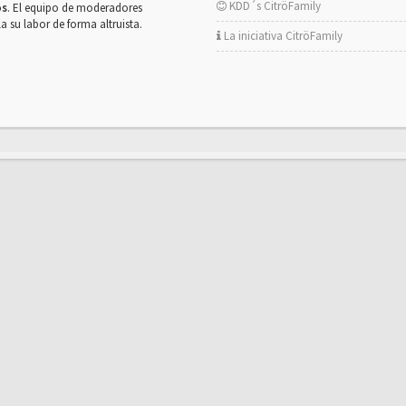
KDD´s CitröFamily
os
. El equipo de moderadores
la su labor de forma altruista.
La iniciativa CitröFamily