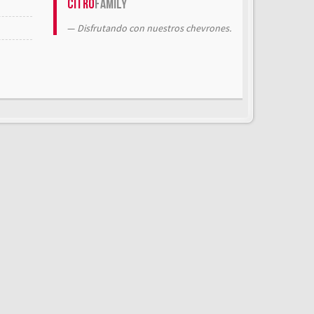
Citrö
Family
Disfrutando con nuestros chevrones.