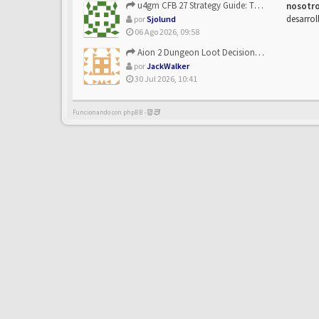
u4gm CFB 27 Strategy Guide: The Toxic Offensive Scheme Your ...
nosotr
desarrol
por
Sjolund
06 Ago 2026, 09:58
Aion 2 Dungeon Loot Decisions: Smarter Runs With U4N
por
JackWalker
30 Jul 2026, 10:41
Funcionando con phpBB -