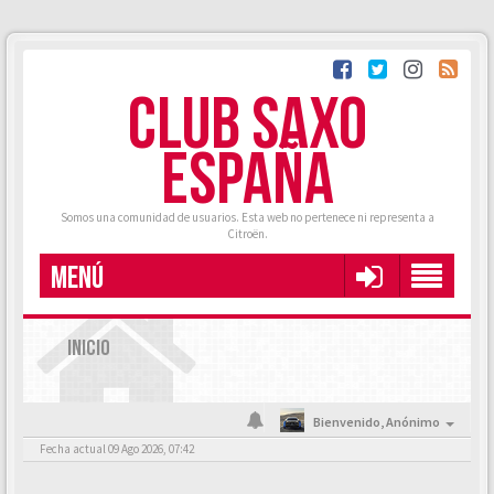
CLUB SAXO
ESPAÑA
Somos una comunidad de usuarios. Esta web no pertenece ni representa a
Citroën.
MENÚ
INICIO
Bienvenido,
Anónimo
Fecha actual 09 Ago 2026, 07:42