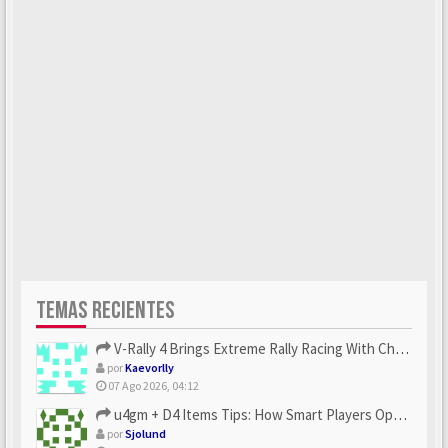
TEMAS RECIENTES
V-Rally 4 Brings Extreme Rally Racing With Challenging Track...
por
Kaevorlly
07 Ago 2026, 04:12
u4gm + D4 Items Tips: How Smart Players Optimize Gear, Build...
por
Sjolund