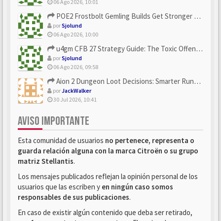
06 Ago 2026, 10:01
POE2 Frostbolt Gemling Builds Get Stronger With u4gm’s Ice C...
por
Sjolund
06 Ago 2026, 10:00
u4gm CFB 27 Strategy Guide: The Toxic Offensive Scheme Your ...
por
Sjolund
06 Ago 2026, 09:58
Aion 2 Dungeon Loot Decisions: Smarter Runs With U4N
por
JackWalker
30 Jul 2026, 10:41
AVISO IMPORTANTE
Esta comunidad de usuarios
no pertenece, representa o
guarda relación alguna con la marca Citroën o su grupo
matriz Stellantis
.
Los mensajes publicados reflejan la opinión personal de los
usuarios que las escriben y
en ningún caso somos
responsables de sus publicaciones
.
En caso de existir algún contenido que deba ser retirado,