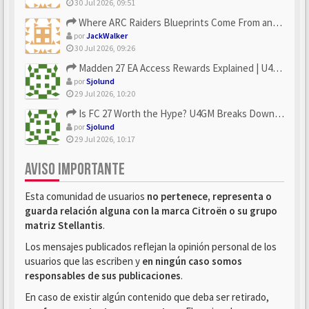
30 Jul 2026, 09:51
Where ARC Raiders Blueprints Come From and How U4N Can Help
por
JackWalker
30 Jul 2026, 09:26
Madden 27 EA Access Rewards Explained | U4GM Early Game Surv...
por
Sjolund
29 Jul 2026, 10:20
Is FC 27 Worth the Hype? U4GM Breaks Down Every Major Reveal
por
Sjolund
29 Jul 2026, 10:17
AVISO IMPORTANTE
Esta comunidad de usuarios
no pertenece, representa o
guarda relación alguna con la marca Citroën o su grupo
matriz Stellantis
.
Los mensajes publicados reflejan la opinión personal de los
usuarios que las escriben y
en ningún caso somos
responsables de sus publicaciones
.
En caso de existir algún contenido que deba ser retirado,