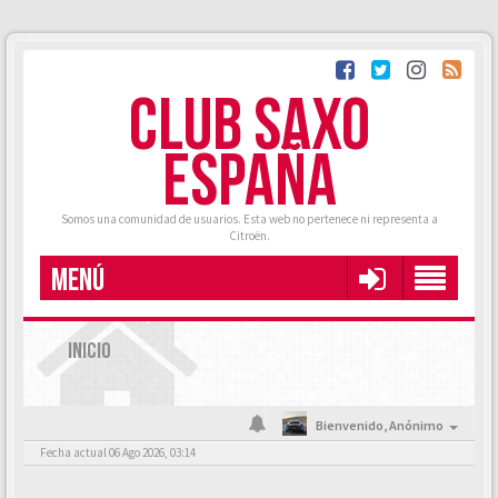
CLUB SAXO
ESPAÑA
Somos una comunidad de usuarios. Esta web no pertenece ni representa a
Citroën.
MENÚ
INICIO
Bienvenido,
Anónimo
Fecha actual 06 Ago 2026, 03:14