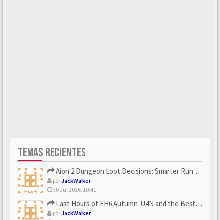
TEMAS RECIENTES
Aion 2 Dungeon Loot Decisions: Smarter Runs With U4N
por
JackWalker
30 Jul 2026, 10:41
Last Hours of FH6 Autumn: U4N and the Best Rewards to Grab
por
JackWalker