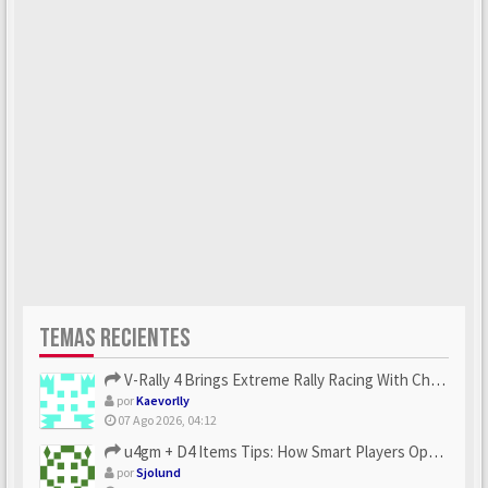
TEMAS RECIENTES
V-Rally 4 Brings Extreme Rally Racing With Challenging Track...
por
Kaevorlly
07 Ago 2026, 04:12
u4gm + D4 Items Tips: How Smart Players Optimize Gear, Build...
por
Sjolund