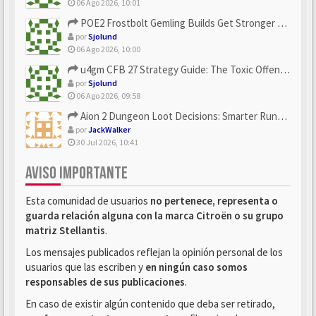
06 Ago 2026, 10:01
POE2 Frostbolt Gemling Builds Get Stronger With u4gm’s Ice C...
por
Sjolund
06 Ago 2026, 10:00
u4gm CFB 27 Strategy Guide: The Toxic Offensive Scheme Your ...
por
Sjolund
06 Ago 2026, 09:58
Aion 2 Dungeon Loot Decisions: Smarter Runs With U4N
por
JackWalker
30 Jul 2026, 10:41
AVISO IMPORTANTE
Esta comunidad de usuarios
no pertenece, representa o
guarda relación alguna con la marca Citroën o su grupo
matriz Stellantis
.
Los mensajes publicados reflejan la opinión personal de los
usuarios que las escriben y
en ningún caso somos
responsables de sus publicaciones
.
En caso de existir algún contenido que deba ser retirado,