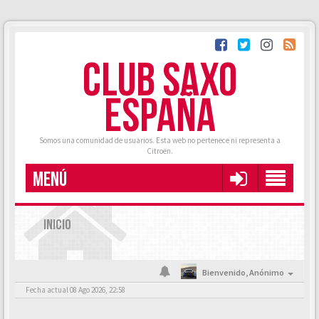
CLUB SAXO
ESPAÑA
Somos una comunidad de usuarios. Esta web no pertenece ni representa a
Citroën.
MENÚ
INICIO
Bienvenido,
Anónimo
Fecha actual 08 Ago 2026, 22:58