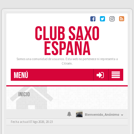
CLUB SAXO
ESPAÑA
Somos una comunidad de usuarios. Esta web no pertenece ni representa a
Citroën.
MENÚ
INICIO
Bienvenido,
Anónimo
Fecha actual 07 Ago 2026, 20:23