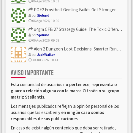
06 Ago 2026, 10:01
POE2 Frostbolt Gemling Builds Get Stronger With u4gm’s Ice C...
por
Sjolund
06 Ago 2026, 10:00
u4gm CFB 27 Strategy Guide: The Toxic Offensive Scheme Your ...
por
Sjolund
06 Ago 2026, 09:58
Aion 2 Dungeon Loot Decisions: Smarter Runs With U4N
por
JackWalker
30 Jul 2026, 10:41
AVISO IMPORTANTE
Esta comunidad de usuarios
no pertenece, representa o
guarda relación alguna con la marca Citroën o su grupo
matriz Stellantis
.
Los mensajes publicados reflejan la opinión personal de los
usuarios que las escriben y
en ningún caso somos
responsables de sus publicaciones
.
En caso de existir algún contenido que deba ser retirado,