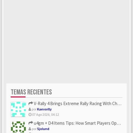
TEMAS RECIENTES
V-Rally 4 Brings Extreme Rally Racing With Challenging Track...
por
Kaevorlly
07 Ago 2026, 04:12
u4gm + D4 Items Tips: How Smart Players Optimize Gear, Build...
por
Sjolund