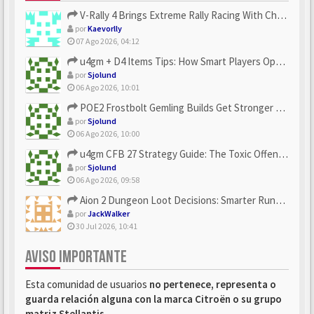
V-Rally 4 Brings Extreme Rally Racing With Challenging Track...
por
Kaevorlly
07 Ago 2026, 04:12
u4gm + D4 Items Tips: How Smart Players Optimize Gear, Build...
por
Sjolund
06 Ago 2026, 10:01
POE2 Frostbolt Gemling Builds Get Stronger With u4gm’s Ice C...
por
Sjolund
06 Ago 2026, 10:00
u4gm CFB 27 Strategy Guide: The Toxic Offensive Scheme Your ...
por
Sjolund
06 Ago 2026, 09:58
Aion 2 Dungeon Loot Decisions: Smarter Runs With U4N
por
JackWalker
30 Jul 2026, 10:41
AVISO IMPORTANTE
Esta comunidad de usuarios
no pertenece, representa o
guarda relación alguna con la marca Citroën o su grupo
matriz Stellantis
.