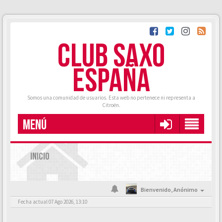
CLUB SAXO
ESPAÑA
Somos una comunidad de usuarios. Esta web no pertenece ni representa a
Citroën.
MENÚ
INICIO
Bienvenido,
Anónimo
Fecha actual 07 Ago 2026, 13:10