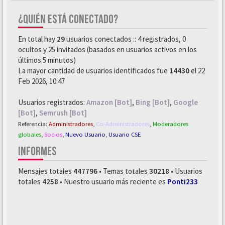
¿QUIÉN ESTÁ CONECTADO?
En total hay
29
usuarios conectados :: 4 registrados, 0
ocultos y 25 invitados (basados en usuarios activos en los
últimos 5 minutos)
La mayor cantidad de usuarios identificados fue
14430
el 22
Feb 2026, 10:47
Usuarios registrados:
Amazon [Bot]
,
Bing [Bot]
,
Google
[Bot]
,
Semrush [Bot]
Referencia:
Administradores
,
Co-Administradores
,
Moderadores
globales
,
Socios
,
Nuevo Usuario
,
Usuario CSE
INFORMES
Mensajes totales
447796
• Temas totales
30218
• Usuarios
totales
4258
• Nuestro usuario más reciente es
Ponti233