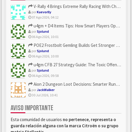
V-Rally 4 Brings Extreme Rally Racing With Challenging Track...
por
Kaevorlly
07 Ago 2026, 04:12
u4gm + D4 Items Tips: How Smart Players Optimize Gear, Build...
por
Sjolund
06 Ago 2026, 10:01
POE2 Frostbolt Gemling Builds Get Stronger With u4gm’s Ice C...
por
Sjolund
06 Ago 2026, 10:00
u4gm CFB 27 Strategy Guide: The Toxic Offensive Scheme Your ...
por
Sjolund
06 Ago 2026, 09:58
Aion 2 Dungeon Loot Decisions: Smarter Runs With U4N
por
JackWalker
30 Jul 2026, 10:41
AVISO IMPORTANTE
Esta comunidad de usuarios
no pertenece, representa o
guarda relación alguna con la marca Citroën o su grupo
matriz Stellantis
.