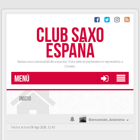
CLUB SAXO
ESPAÑA
Somos una comunidad de usuarios. Esta web no pertenece ni representa a
Citroën.
MENÚ
INICIO
Bienvenido,
Anónimo
Fecha actual 08 Ago 2026, 11:42