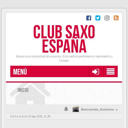
CLUB SAXO
ESPAÑA
Somos una comunidad de usuarios. Esta web no pertenece ni representa a
Citroën.
MENÚ
INICIO
Bienvenido,
Anónimo
Fecha actual 10 Ago 2026, 21:29