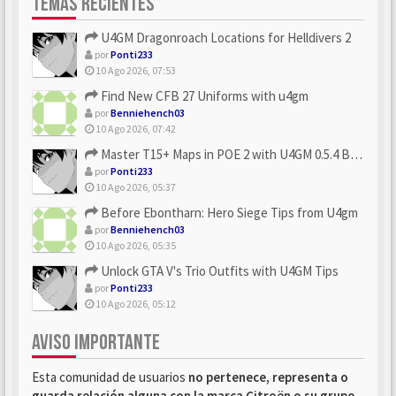
TEMAS RECIENTES
U4GM Dragonroach Locations for Helldivers 2
por
Ponti233
10 Ago 2026, 07:53
Find New CFB 27 Uniforms with u4gm
por
Benniehench03
10 Ago 2026, 07:42
Master T15+ Maps in POE 2 with U4GM 0.5.4 Builds
por
Ponti233
10 Ago 2026, 05:37
Before Ebontharn: Hero Siege Tips from U4gm
por
Benniehench03
10 Ago 2026, 05:35
Unlock GTA V's Trio Outfits with U4GM Tips
por
Ponti233
10 Ago 2026, 05:12
AVISO IMPORTANTE
Esta comunidad de usuarios
no pertenece, representa o
guarda relación alguna con la marca Citroën o su grupo