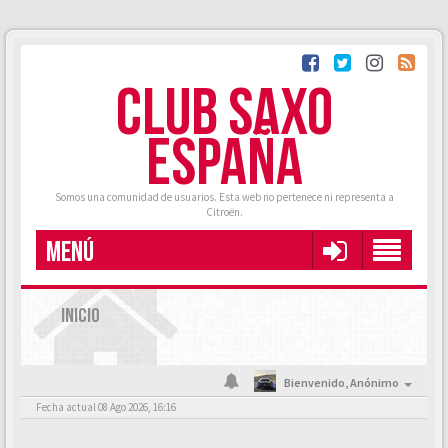
CLUB SAXO
ESPAÑA
Somos una comunidad de usuarios. Esta web no pertenece ni representa a
Citroën.
MENÚ
INICIO
Bienvenido,
Anónimo
Fecha actual 08 Ago 2026, 16:16