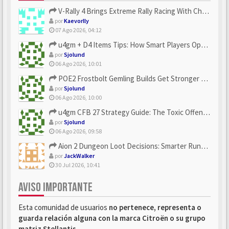
V-Rally 4 Brings Extreme Rally Racing With Challenging Track...
por
Kaevorlly
07 Ago 2026, 04:12
u4gm + D4 Items Tips: How Smart Players Optimize Gear, Build...
por
Sjolund
06 Ago 2026, 10:01
POE2 Frostbolt Gemling Builds Get Stronger With u4gm’s Ice C...
por
Sjolund
06 Ago 2026, 10:00
u4gm CFB 27 Strategy Guide: The Toxic Offensive Scheme Your ...
por
Sjolund
06 Ago 2026, 09:58
Aion 2 Dungeon Loot Decisions: Smarter Runs With U4N
por
JackWalker
30 Jul 2026, 10:41
AVISO IMPORTANTE
Esta comunidad de usuarios
no pertenece, representa o
guarda relación alguna con la marca Citroën o su grupo
matriz Stellantis
.