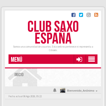
CLUB SAXO
ESPAÑA
Somos una comunidad de usuarios. Esta web no pertenece ni representa a
Citroën.
MENÚ
INICIO
Bienvenido,
Anónimo
Fecha actual 06 Ago 2026, 05:22