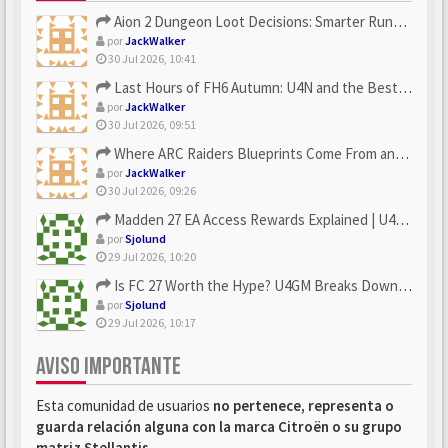
Aion 2 Dungeon Loot Decisions: Smarter Runs With U4N
por
JackWalker
30 Jul 2026, 10:41
Last Hours of FH6 Autumn: U4N and the Best Rewards to Grab
por
JackWalker
30 Jul 2026, 09:51
Where ARC Raiders Blueprints Come From and How U4N Can Help
por
JackWalker
30 Jul 2026, 09:26
Madden 27 EA Access Rewards Explained | U4GM Early Game Surv...
por
Sjolund
29 Jul 2026, 10:20
Is FC 27 Worth the Hype? U4GM Breaks Down Every Major Reveal
por
Sjolund
29 Jul 2026, 10:17
AVISO IMPORTANTE
Esta comunidad de usuarios
no pertenece, representa o
guarda relación alguna con la marca Citroën o su grupo
matriz Stellantis
.