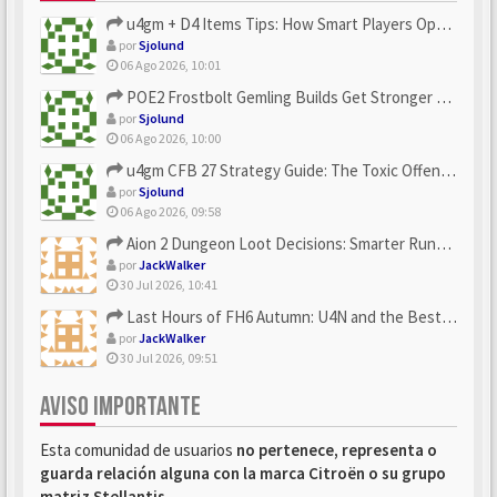
u4gm + D4 Items Tips: How Smart Players Optimize Gear, Build...
por
Sjolund
06 Ago 2026, 10:01
POE2 Frostbolt Gemling Builds Get Stronger With u4gm’s Ice C...
por
Sjolund
06 Ago 2026, 10:00
u4gm CFB 27 Strategy Guide: The Toxic Offensive Scheme Your ...
por
Sjolund
06 Ago 2026, 09:58
Aion 2 Dungeon Loot Decisions: Smarter Runs With U4N
por
JackWalker
30 Jul 2026, 10:41
Last Hours of FH6 Autumn: U4N and the Best Rewards to Grab
por
JackWalker
30 Jul 2026, 09:51
AVISO IMPORTANTE
Esta comunidad de usuarios
no pertenece, representa o
guarda relación alguna con la marca Citroën o su grupo
matriz Stellantis
.