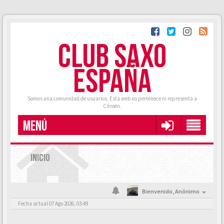
CLUB SAXO
ESPAÑA
Somos una comunidad de usuarios. Esta web no pertenece ni representa a
Citroën.
MENÚ
INICIO
Bienvenido,
Anónimo
Fecha actual 07 Ago 2026, 03:49