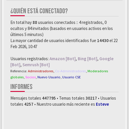
¿QUIÉN ESTÁ CONECTADO?
En total hay
88
usuarios conectados :: 4 registrados, 0
ocultos y 84 invitados (basados en usuarios activos en los
últimos 5 minutos)
La mayor cantidad de usuarios identificados fue
14430
el 22
Feb 2026, 10:47
Usuarios registrados:
Amazon [Bot]
,
Bing [Bot]
,
Google
[Bot]
,
Semrush [Bot]
Referencia:
Administradores
,
Co-Administradores
,
Moderadores
globales
,
Socios
,
Nuevo Usuario
,
Usuario CSE
INFORMES
Mensajes totales
447795
• Temas totales
30217
• Usuarios
totales
4257
• Nuestro usuario más reciente es
Esteve