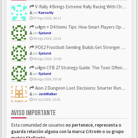
V-Rally 4 Brings Extreme Rally Racing With Challenging Track...
por
Kaevorlly
07 Ago 2026, 04:12
u4gm + D4 Items Tips: How Smart Players Optimize Gear, Build...
por
Sjolund
06 Ago 2026, 10:01
POE2 Frostbolt Gemling Builds Get Stronger With u4gm’s Ice C...
por
Sjolund
06 Ago 2026, 10:00
u4gm CFB 27 Strategy Guide: The Toxic Offensive Scheme Your ...
por
Sjolund
06 Ago 2026, 09:58
Aion 2 Dungeon Loot Decisions: Smarter Runs With U4N
por
JackWalker
30 Jul 2026, 10:41
AVISO IMPORTANTE
Esta comunidad de usuarios
no pertenece, representa o
guarda relación alguna con la marca Citroën o su grupo
matriz Stellantis
.