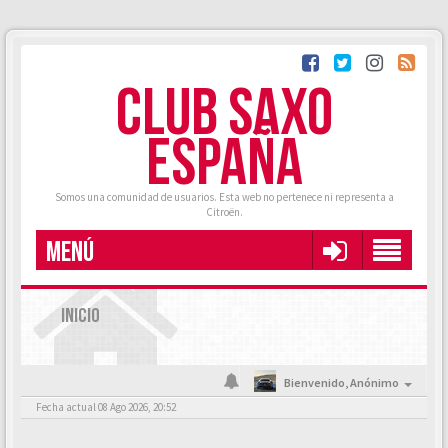
CLUB SAXO
ESPAÑA
Somos una comunidad de usuarios. Esta web no pertenece ni representa a
Citroën.
MENÚ
INICIO
Bienvenido,
Anónimo
Fecha actual 08 Ago 2026, 20:52