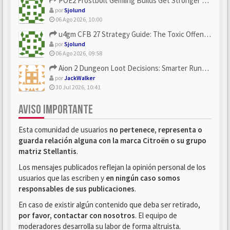
POE2 Frostbolt Gemling Builds Get Stronger With u4gm’s Ice C...
por
Sjolund
06 Ago 2026, 10:00
u4gm CFB 27 Strategy Guide: The Toxic Offensive Scheme Your ...
por
Sjolund
06 Ago 2026, 09:58
Aion 2 Dungeon Loot Decisions: Smarter Runs With U4N
por
JackWalker
30 Jul 2026, 10:41
AVISO IMPORTANTE
Esta comunidad de usuarios
no pertenece, representa o
guarda relación alguna con la marca Citroën o su grupo
matriz Stellantis
.
Los mensajes publicados reflejan la opinión personal de los
usuarios que las escriben y
en ningún caso somos
responsables de sus publicaciones
.
En caso de existir algún contenido que deba ser retirado,
por favor, contactar con nosotros
. El equipo de
moderadores desarrolla su labor de forma altruista.