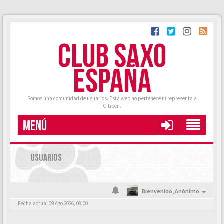
CLUB SAXO
ESPAÑA
Somos una comunidad de usuarios. Esta web no pertenece ni representa a
Citroën.
MENÚ
USUARIOS
Bienvenido,
Anónimo
Fecha actual 09 Ago 2026, 08:00