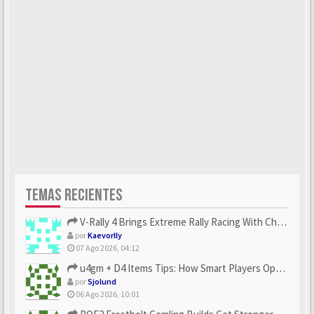
TEMAS RECIENTES
V-Rally 4 Brings Extreme Rally Racing With Challenging Track...
por
Kaevorlly
07 Ago 2026, 04:12
u4gm + D4 Items Tips: How Smart Players Optimize Gear, Build...
por
Sjolund
06 Ago 2026, 10:01