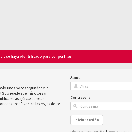
o y se haya identificado para ver perfiles.
Alias:
 solo unos pocos segundos y le
el Sitio puede además otorgar
Contraseña:
ntificarse asegúrese de estar
onadas. Por favor lea las reglas de los
Iniciar sesión
Olvidé mi contraseña
|
Reenviar email