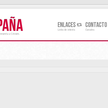
PAÑA
ENLACES
CONTACTO
Links de interés
Canales
resenta a Citroën.