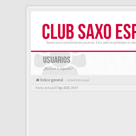
CLUB SAXO ES
Somos una comunidad de usuarios. Esta web no pertenece ni rep
USUARIOS
¿Buscas a alguien?
Índice general
« Usted esta aquí
Fecha actual 07 Ago 2026, 04:47