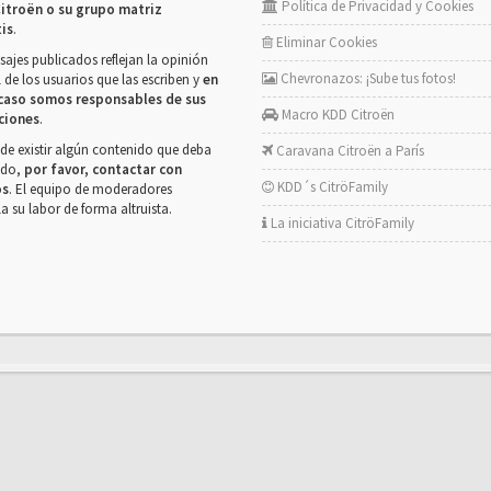
Política de Privacidad y Cookies
itroën o su grupo matriz
tis
.
Eliminar Cookies
ajes publicados reflejan la opinión
Chevronazos: ¡Sube tus fotos!
 de los usuarios que las escriben y
en
caso somos responsables de sus
Macro KDD Citroën
ciones
.
de existir algún contenido que deba
Caravana Citroën a París
rado,
por favor, contactar con
KDD´s CitröFamily
os
. El equipo de moderadores
la su labor de forma altruista.
La iniciativa CitröFamily