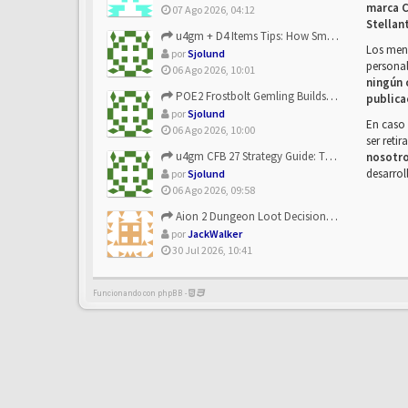
marca C
07 Ago 2026, 04:12
Stellan
u4gm + D4 Items Tips: How Smart Players Optimize Gear, Build...
Los mens
por
Sjolund
personal
06 Ago 2026, 10:01
ningún 
POE2 Frostbolt Gemling Builds Get Stronger With u4gm’s Ice C...
publica
por
Sjolund
En caso 
06 Ago 2026, 10:00
ser reti
u4gm CFB 27 Strategy Guide: The Toxic Offensive Scheme Your ...
nosotr
desarrol
por
Sjolund
06 Ago 2026, 09:58
Aion 2 Dungeon Loot Decisions: Smarter Runs With U4N
por
JackWalker
30 Jul 2026, 10:41
Funcionando con phpBB -