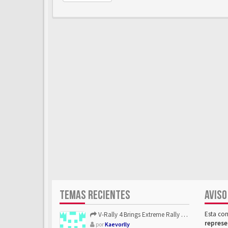
TEMAS RECIENTES
AVISO
Esta co
V-Rally 4 Brings Extreme Rally Racing With Challenging Track...
represe
por
Kaevorlly