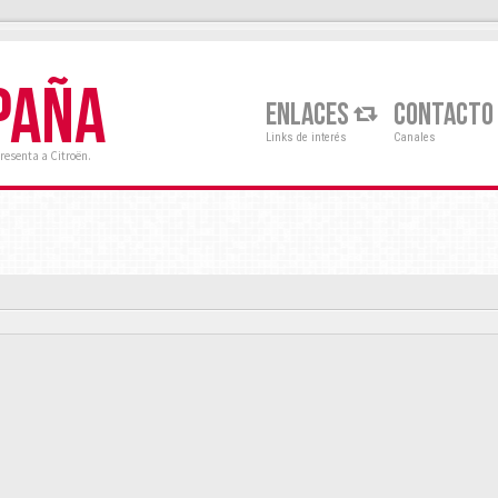
PAÑA
ENLACES
CONTACTO
Links de interés
Canales
resenta a Citroën.