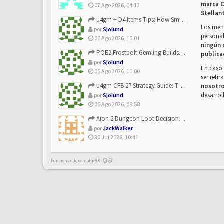
marca C
07 Ago 2026, 04:12
Stellan
u4gm + D4 Items Tips: How Smart Players Optimize Gear, Build...
Los mens
por
Sjolund
personal
06 Ago 2026, 10:01
ningún 
POE2 Frostbolt Gemling Builds Get Stronger With u4gm’s Ice C...
publica
por
Sjolund
En caso 
06 Ago 2026, 10:00
ser reti
u4gm CFB 27 Strategy Guide: The Toxic Offensive Scheme Your ...
nosotr
desarrol
por
Sjolund
06 Ago 2026, 09:58
Aion 2 Dungeon Loot Decisions: Smarter Runs With U4N
por
JackWalker
30 Jul 2026, 10:41
Funcionando con phpBB -