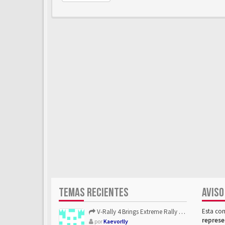
TEMAS RECIENTES
AVISO
Esta co
V-Rally 4 Brings Extreme Rally Racing With Challenging Track...
represe
por
Kaevorlly