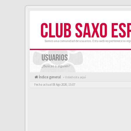
CLUB SAXO ES
Somos una comunidad de usuarios. Esta web no pertenece ni rep
USUARIOS
¿Buscas a alguien?
Índice general
« Usted esta aquí
Fecha actual 08 Ago 2026, 15:07