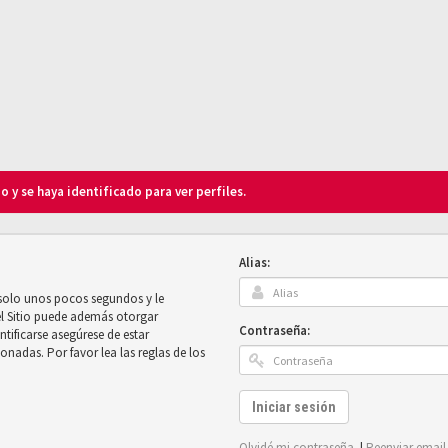
o y se haya identificado para ver perfiles.
Alias:
 solo unos pocos segundos y le
el Sitio puede además otorgar
Contraseña:
ntificarse asegúrese de estar
onadas. Por favor lea las reglas de los
Iniciar sesión
Olvidé mi contraseña
|
Reenviar email