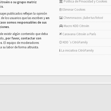
Política de Privacidad y Cookies
itroën o su grupo matriz
tis
.
Eliminar Cookies
ajes publicados reflejan la opinión
Chevronazos: ¡Sube tus fotos!
 de los usuarios que las escriben y
en
caso somos responsables de sus
Macro KDD Citroën
ciones
.
de existir algún contenido que deba
Caravana Citroën a París
rado,
por favor, contactar con
KDD´s CitröFamily
os
. El equipo de moderadores
la su labor de forma altruista.
La iniciativa CitröFamily