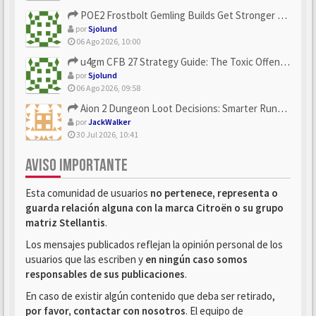
POE2 Frostbolt Gemling Builds Get Stronger With u4gm’s Ice C...
por
Sjolund
06 Ago 2026, 10:00
u4gm CFB 27 Strategy Guide: The Toxic Offensive Scheme Your ...
por
Sjolund
06 Ago 2026, 09:58
Aion 2 Dungeon Loot Decisions: Smarter Runs With U4N
por
JackWalker
30 Jul 2026, 10:41
AVISO IMPORTANTE
Esta comunidad de usuarios
no pertenece, representa o
guarda relación alguna con la marca Citroën o su grupo
matriz Stellantis
.
Los mensajes publicados reflejan la opinión personal de los
usuarios que las escriben y
en ningún caso somos
responsables de sus publicaciones
.
En caso de existir algún contenido que deba ser retirado,
por favor, contactar con nosotros
. El equipo de