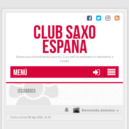
CLUB SAXO
ESPAÑA
Somos una comunidad de usuarios. Esta web no pertenece ni representa a
Citroën.
MENÚ
USUARIOS
Bienvenido,
Anónimo
Fecha actual 08 Ago 2026, 10:34