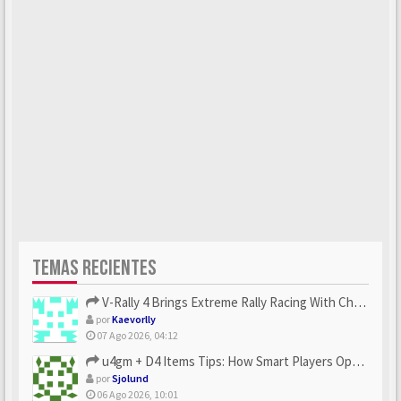
TEMAS RECIENTES
V-Rally 4 Brings Extreme Rally Racing With Challenging Track...
por
Kaevorlly
07 Ago 2026, 04:12
u4gm + D4 Items Tips: How Smart Players Optimize Gear, Build...
por
Sjolund
06 Ago 2026, 10:01