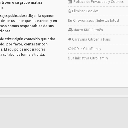
Política de Privacidad y Cookies
itroën o su grupo matriz
tis
.
Eliminar Cookies
ajes publicados reflejan la opinión
Chevronazos: ¡Sube tus fotos!
 de los usuarios que las escriben y
en
caso somos responsables de sus
Macro KDD Citroën
ciones
.
de existir algún contenido que deba
Caravana Citroën a París
rado,
por favor, contactar con
KDD´s CitröFamily
os
. El equipo de moderadores
la su labor de forma altruista.
La iniciativa CitröFamily