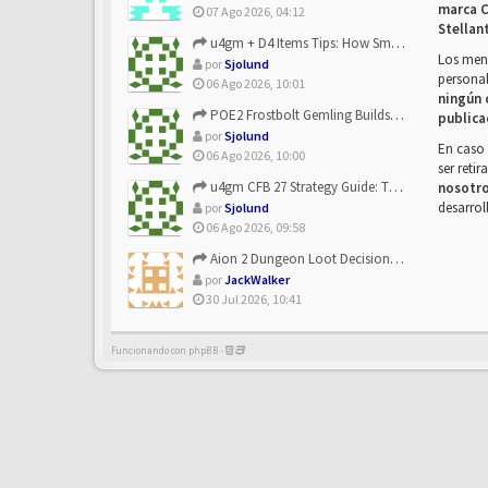
marca C
07 Ago 2026, 04:12
Stellan
u4gm + D4 Items Tips: How Smart Players Optimize Gear, Build...
Los mens
por
Sjolund
personal
06 Ago 2026, 10:01
ningún 
POE2 Frostbolt Gemling Builds Get Stronger With u4gm’s Ice C...
publica
por
Sjolund
En caso 
06 Ago 2026, 10:00
ser reti
u4gm CFB 27 Strategy Guide: The Toxic Offensive Scheme Your ...
nosotr
desarrol
por
Sjolund
06 Ago 2026, 09:58
Aion 2 Dungeon Loot Decisions: Smarter Runs With U4N
por
JackWalker
30 Jul 2026, 10:41
Funcionando con phpBB -