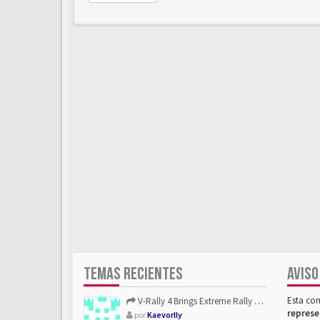
TEMAS RECIENTES
AVISO
Esta co
V-Rally 4 Brings Extreme Rally Racing With Challenging Track...
represe
por
Kaevorlly