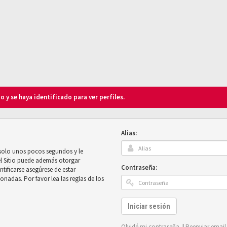
o y se haya identificado para ver perfiles.
Alias:
 solo unos pocos segundos y le
el Sitio puede además otorgar
Contraseña:
ntificarse asegúrese de estar
onadas. Por favor lea las reglas de los
Iniciar sesión
Olvidé mi contraseña
|
Reenviar email