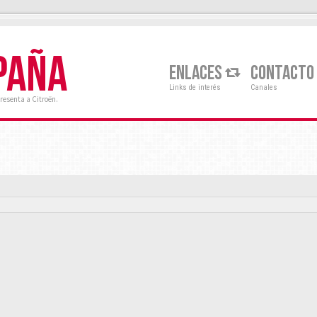
PAÑA
ENLACES
CONTACTO
Links de interés
Canales
resenta a Citroën.