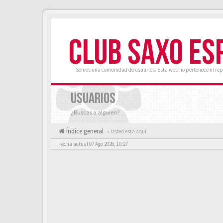
CLUB SAXO ES
Somos una comunidad de usuarios. Esta web no pertenece ni rep
USUARIOS
¿Buscas a alguien?
Índice general
« Usted esta aquí
Fecha actual 07 Ago 2026, 10:27