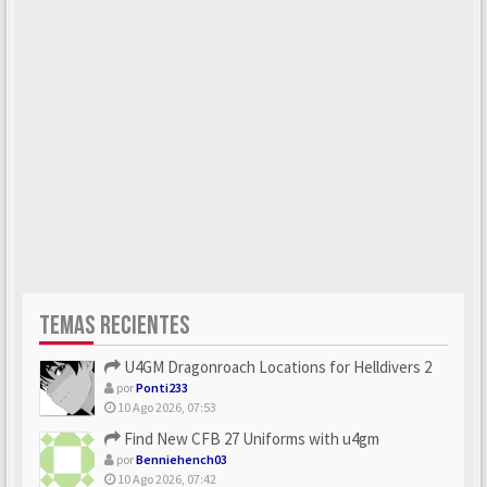
TEMAS RECIENTES
U4GM Dragonroach Locations for Helldivers 2
por
Ponti233
10 Ago 2026, 07:53
Find New CFB 27 Uniforms with u4gm
por
Benniehench03
10 Ago 2026, 07:42