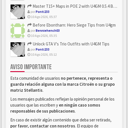
Master T15+ Maps in POE 2 with U4GM 0.5.4 Builds
por
Ponti233
10 Ago 2026, 05:37
Before Ebontharn: Hero Siege Tips from U4gm
por
Benniehench03
10 Ago 2026, 05:35
Unlock GTA V's Trio Outfits with U4GM Tips
por
Ponti233
10 Ago 2026, 05:12
AVISO IMPORTANTE
Esta comunidad de usuarios
no pertenece, representa o
guarda relación alguna con la marca Citroën o su grupo
matriz Stellantis
.
Los mensajes publicados reflejan la opinión personal de los
usuarios que las escriben y
en ningún caso somos
responsables de sus publicaciones
.
En caso de existir algún contenido que deba ser retirado,
por favor, contactar con nosotros
. El equipo de