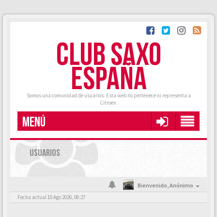
CLUB SAXO
ESPAÑA
Somos una comunidad de usuarios. Esta web no pertenece ni representa a
Citroën.
MENÚ
USUARIOS
Bienvenido,
Anónimo
Fecha actual 10 Ago 2026, 08:27