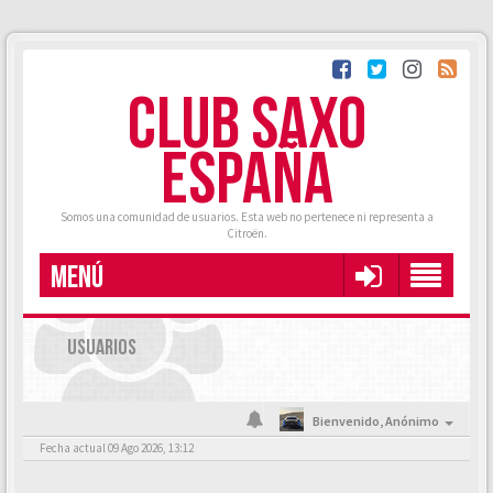
CLUB SAXO
ESPAÑA
Somos una comunidad de usuarios. Esta web no pertenece ni representa a
Citroën.
MENÚ
USUARIOS
Bienvenido,
Anónimo
Fecha actual 09 Ago 2026, 13:12