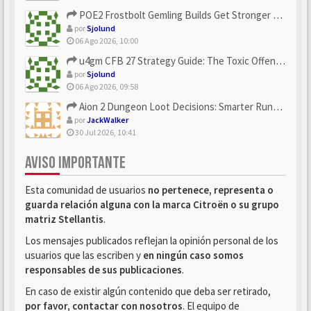
POE2 Frostbolt Gemling Builds Get Stronger With u4gm’s Ice C...
por
Sjolund
06 Ago 2026, 10:00
u4gm CFB 27 Strategy Guide: The Toxic Offensive Scheme Your ...
por
Sjolund
06 Ago 2026, 09:58
Aion 2 Dungeon Loot Decisions: Smarter Runs With U4N
por
JackWalker
30 Jul 2026, 10:41
AVISO IMPORTANTE
Esta comunidad de usuarios
no pertenece, representa o
guarda relación alguna con la marca Citroën o su grupo
matriz Stellantis
.
Los mensajes publicados reflejan la opinión personal de los
usuarios que las escriben y
en ningún caso somos
responsables de sus publicaciones
.
En caso de existir algún contenido que deba ser retirado,
por favor, contactar con nosotros
. El equipo de