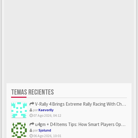
TEMAS RECIENTES
V-Rally 4 Brings Extreme Rally Racing With Challenging Track...
por
Kaevorlly
07 Ago 2026, 04:12
u4gm + D4 Items Tips: How Smart Players Optimize Gear, Build...
por
Sjolund
06 Ago 2026, 10:01