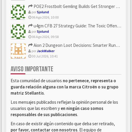
POE2 Frostbolt Gemling Builds Get Stronger With u4gm’s Ice C...
por
Sjolund
06 Ago 2026, 10:00
u4gm CFB 27 Strategy Guide: The Toxic Offensive Scheme Your ...
por
Sjolund
06 Ago 2026, 09:58
Aion 2 Dungeon Loot Decisions: Smarter Runs With U4N
por
JackWalker
30 Jul 2026, 10:41
AVISO IMPORTANTE
Esta comunidad de usuarios
no pertenece, representa o
guarda relación alguna con la marca Citroën o su grupo
matriz Stellantis
.
Los mensajes publicados reflejan la opinión personal de los
usuarios que las escriben y
en ningún caso somos
responsables de sus publicaciones
.
En caso de existir algún contenido que deba ser retirado,
por favor, contactar con nosotros
. El equipo de