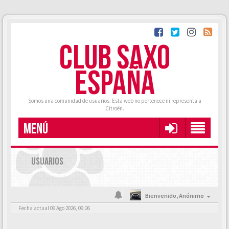
CLUB SAXO
ESPAÑA
Somos una comunidad de usuarios. Esta web no pertenece ni representa a
Citroën.
MENÚ
USUARIOS
Bienvenido,
Anónimo
Fecha actual 09 Ago 2026, 09:26