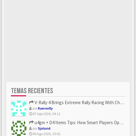
TEMAS RECIENTES
V-Rally 4 Brings Extreme Rally Racing With Challenging Track...
por
Kaevorlly
07 Ago 2026, 04:12
u4gm + D4 Items Tips: How Smart Players Optimize Gear, Build...
por
Sjolund
06 Ago 2026, 10:01