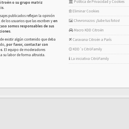
Política de Privacidad y Cookies
itroën o su grupo matriz
tis
.
Eliminar Cookies
ajes publicados reflejan la opinión
Chevronazos: ¡Sube tus fotos!
 de los usuarios que las escriben y
en
caso somos responsables de sus
Macro KDD Citroën
ciones
.
de existir algún contenido que deba
Caravana Citroën a París
rado,
por favor, contactar con
KDD´s CitröFamily
os
. El equipo de moderadores
la su labor de forma altruista.
La iniciativa CitröFamily