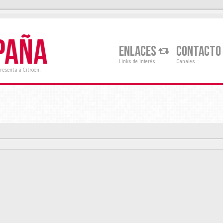
PAÑA
ENLACES
CONTACTO
Links de interés
Canales
resenta a Citroën.