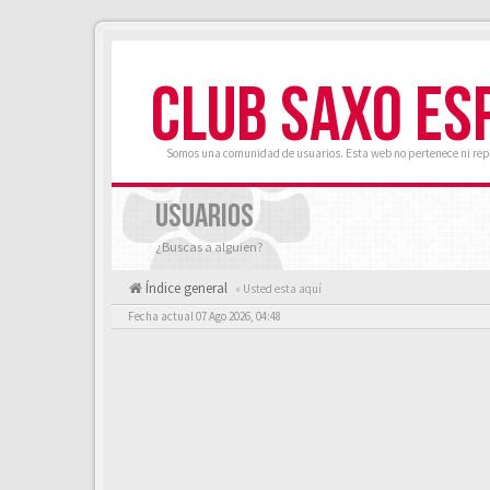
CLUB SAXO ES
Somos una comunidad de usuarios. Esta web no pertenece ni rep
USUARIOS
¿Buscas a alguien?
Índice general
« Usted esta aquí
Fecha actual 07 Ago 2026, 04:48