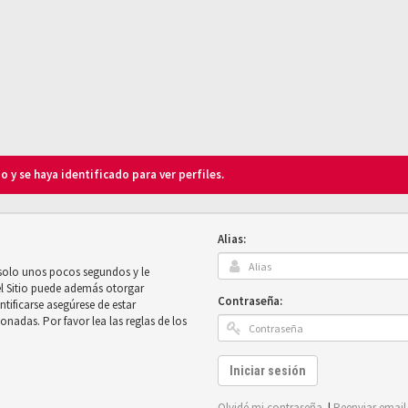
o y se haya identificado para ver perfiles.
Alias:
 solo unos pocos segundos y le
el Sitio puede además otorgar
Contraseña:
ntificarse asegúrese de estar
onadas. Por favor lea las reglas de los
Iniciar sesión
Olvidé mi contraseña
|
Reenviar email