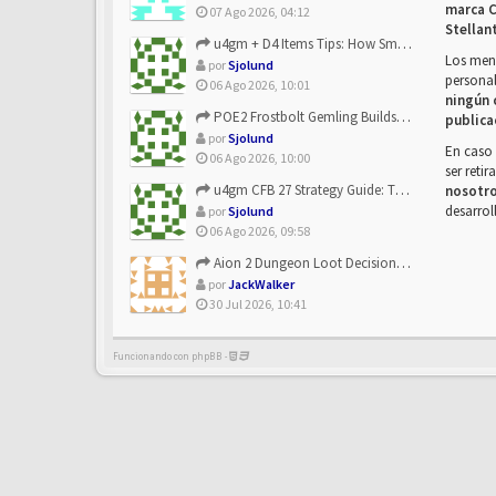
marca C
07 Ago 2026, 04:12
Stellan
u4gm + D4 Items Tips: How Smart Players Optimize Gear, Build...
Los mens
por
Sjolund
personal
06 Ago 2026, 10:01
ningún 
POE2 Frostbolt Gemling Builds Get Stronger With u4gm’s Ice C...
publica
por
Sjolund
En caso 
06 Ago 2026, 10:00
ser reti
u4gm CFB 27 Strategy Guide: The Toxic Offensive Scheme Your ...
nosotr
desarrol
por
Sjolund
06 Ago 2026, 09:58
Aion 2 Dungeon Loot Decisions: Smarter Runs With U4N
por
JackWalker
30 Jul 2026, 10:41
Funcionando con phpBB -