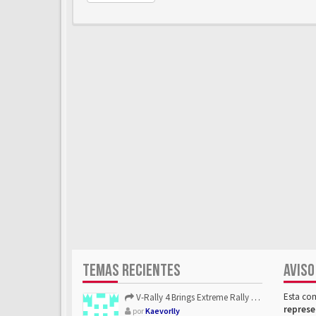
TEMAS RECIENTES
AVISO
Esta co
V-Rally 4 Brings Extreme Rally Racing With Challenging Track...
represe
por
Kaevorlly