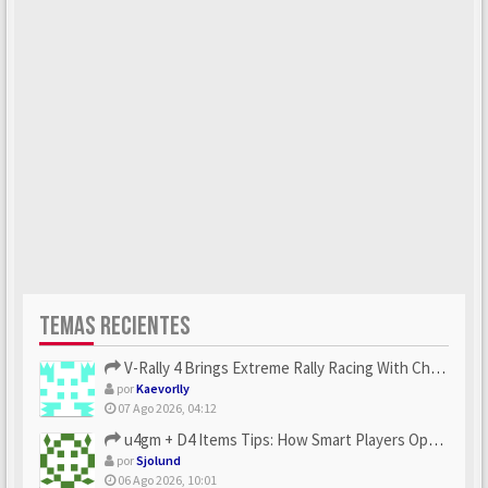
TEMAS RECIENTES
V-Rally 4 Brings Extreme Rally Racing With Challenging Track...
por
Kaevorlly
07 Ago 2026, 04:12
u4gm + D4 Items Tips: How Smart Players Optimize Gear, Build...
por
Sjolund
06 Ago 2026, 10:01