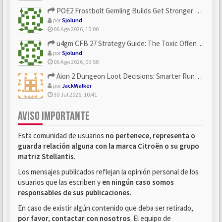
POE2 Frostbolt Gemling Builds Get Stronger With u4gm’s Ice C...
por
Sjolund
06 Ago 2026, 10:00
u4gm CFB 27 Strategy Guide: The Toxic Offensive Scheme Your ...
por
Sjolund
06 Ago 2026, 09:58
Aion 2 Dungeon Loot Decisions: Smarter Runs With U4N
por
JackWalker
30 Jul 2026, 10:41
AVISO IMPORTANTE
Esta comunidad de usuarios
no pertenece, representa o
guarda relación alguna con la marca Citroën o su grupo
matriz Stellantis
.
Los mensajes publicados reflejan la opinión personal de los
usuarios que las escriben y
en ningún caso somos
responsables de sus publicaciones
.
En caso de existir algún contenido que deba ser retirado,
por favor, contactar con nosotros
. El equipo de