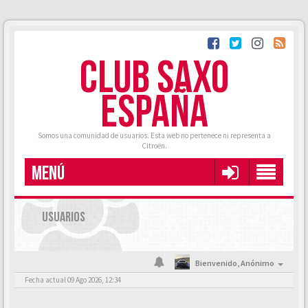
CLUB SAXO
ESPAÑA
Somos una comunidad de usuarios. Esta web no pertenece ni representa a
Citroën.
MENÚ
USUARIOS
Bienvenido,
Anónimo
Fecha actual 09 Ago 2026, 12:34