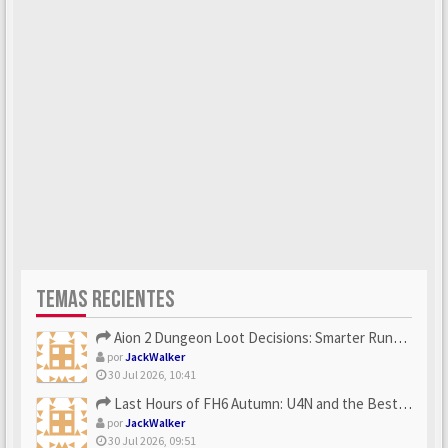
TEMAS RECIENTES
Aion 2 Dungeon Loot Decisions: Smarter Runs With U4N
por
JackWalker
30 Jul 2026, 10:41
Last Hours of FH6 Autumn: U4N and the Best Rewards to Grab
por
JackWalker
30 Jul 2026, 09:51