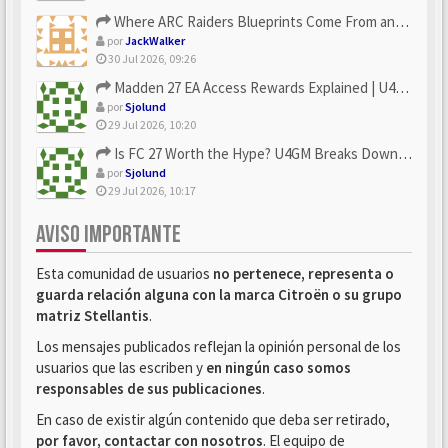
Where ARC Raiders Blueprints Come From and How U4N Can Help
por
JackWalker
30 Jul 2026, 09:26
Madden 27 EA Access Rewards Explained | U4GM Early Game Surv...
por
Sjolund
29 Jul 2026, 10:20
Is FC 27 Worth the Hype? U4GM Breaks Down Every Major Reveal
por
Sjolund
29 Jul 2026, 10:17
AVISO IMPORTANTE
Esta comunidad de usuarios
no pertenece, representa o
guarda relación alguna con la marca Citroën o su grupo
matriz Stellantis
.
Los mensajes publicados reflejan la opinión personal de los
usuarios que las escriben y
en ningún caso somos
responsables de sus publicaciones
.
En caso de existir algún contenido que deba ser retirado,
por favor, contactar con nosotros
. El equipo de