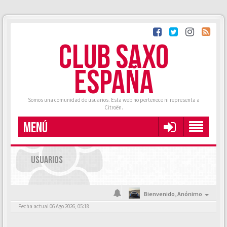
CLUB SAXO
ESPAÑA
Somos una comunidad de usuarios. Esta web no pertenece ni representa a
Citroën.
MENÚ
USUARIOS
Bienvenido,
Anónimo
Fecha actual 06 Ago 2026, 05:18