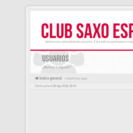
CLUB SAXO ES
Somos una comunidad de usuarios. Esta web no pertenece ni rep
USUARIOS
¿Buscas a alguien?
Índice general
« Usted esta aquí
Fecha actual 06 Ago 2026, 06:45