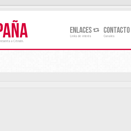
PAÑA
ENLACES
CONTACTO
Links de interés
Canales
resenta a Citroën.