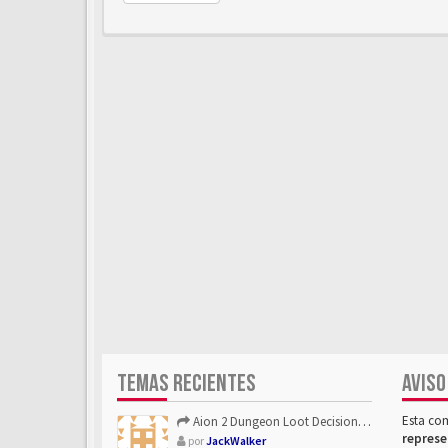
TEMAS RECIENTES
AVISO
Esta co
Aion 2 Dungeon Loot Decisions: Smarter Runs With U4N
represe
por
JackWalker