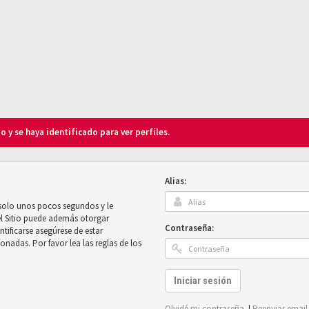
o y se haya identificado para ver perfiles.
Alias:
 solo unos pocos segundos y le
el Sitio puede además otorgar
Contraseña:
ntificarse asegúrese de estar
onadas. Por favor lea las reglas de los
Iniciar sesión
Olvidé mi contraseña
|
Reenviar email