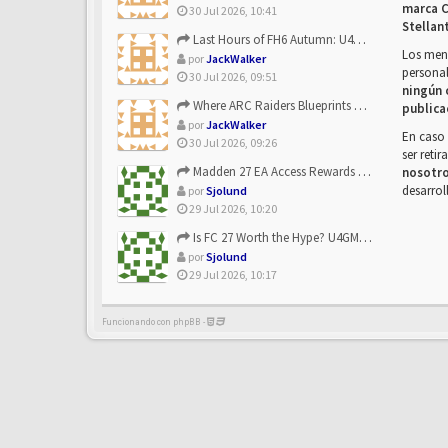
marca C
30 Jul 2026, 10:41
Stellan
Last Hours of FH6 Autumn: U4N and the Best Rewards to Grab
Los mens
por
JackWalker
personal
30 Jul 2026, 09:51
ningún 
Where ARC Raiders Blueprints Come From and How U4N Can Help
publica
por
JackWalker
En caso 
30 Jul 2026, 09:26
ser reti
Madden 27 EA Access Rewards Explained | U4GM Early Game Surv...
nosotr
desarrol
por
Sjolund
29 Jul 2026, 10:20
Is FC 27 Worth the Hype? U4GM Breaks Down Every Major Reveal
por
Sjolund
29 Jul 2026, 10:17
Funcionando con phpBB -