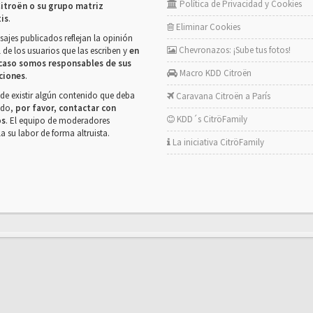
Política de Privacidad y Cookies
itroën o su grupo matriz
tis
.
Eliminar Cookies
ajes publicados reflejan la opinión
Chevronazos: ¡Sube tus fotos!
 de los usuarios que las escriben y
en
caso somos responsables de sus
Macro KDD Citroën
ciones
.
de existir algún contenido que deba
Caravana Citroën a París
rado,
por favor, contactar con
KDD´s CitröFamily
os
. El equipo de moderadores
la su labor de forma altruista.
La iniciativa CitröFamily