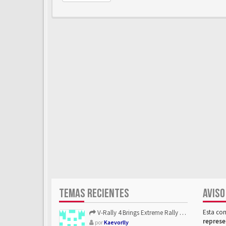
TEMAS RECIENTES
AVISO
Esta co
V-Rally 4 Brings Extreme Rally Racing With Challenging Track...
represe
por
Kaevorlly