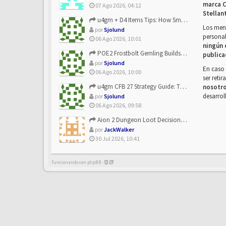
marca C
07 Ago 2026, 04:12
Stellan
u4gm + D4 Items Tips: How Smart Players Optimize Gear, Build...
Los mens
por
Sjolund
personal
06 Ago 2026, 10:01
ningún 
POE2 Frostbolt Gemling Builds Get Stronger With u4gm’s Ice C...
publica
por
Sjolund
En caso 
06 Ago 2026, 10:00
ser reti
u4gm CFB 27 Strategy Guide: The Toxic Offensive Scheme Your ...
nosotr
desarrol
por
Sjolund
06 Ago 2026, 09:58
Aion 2 Dungeon Loot Decisions: Smarter Runs With U4N
por
JackWalker
30 Jul 2026, 10:41
Funcionando con phpBB -