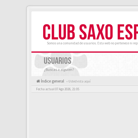
CLUB SAXO ES
Somos una comunidad de usuarios. Esta web no pertenece ni rep
USUARIOS
¿Buscas a alguien?
Índice general
« Usted esta aquí
Fecha actual 07 Ago 2026, 21:05