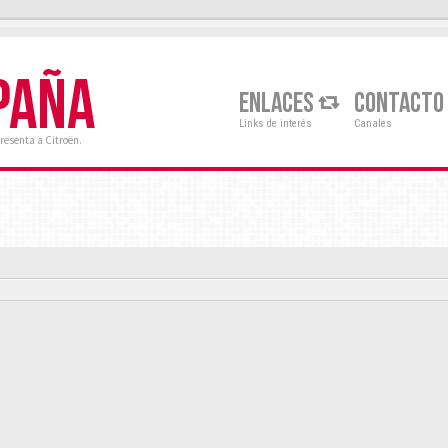
PAÑA
ENLACES
CONTACTO
Links de interés
Canales
resenta a Citroën.