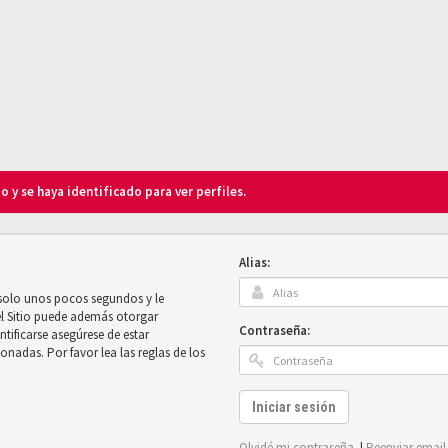
o y se haya identificado para ver perfiles.
Alias:
 solo unos pocos segundos y le
el Sitio puede además otorgar
Contraseña:
ntificarse asegúrese de estar
onadas. Por favor lea las reglas de los
Iniciar sesión
Olvidé mi contraseña
|
Reenviar email