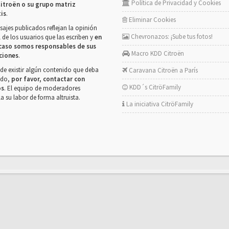
Política de Privacidad y Cookies
itroën o su grupo matriz
tis
.
Eliminar Cookies
ajes publicados reflejan la opinión
Chevronazos: ¡Sube tus fotos!
 de los usuarios que las escriben y
en
caso somos responsables de sus
Macro KDD Citroën
ciones
.
de existir algún contenido que deba
Caravana Citroën a París
rado,
por favor, contactar con
KDD´s CitröFamily
os
. El equipo de moderadores
la su labor de forma altruista.
La iniciativa CitröFamily