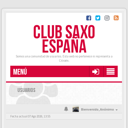
CLUB SAXO
ESPAÑA
Somos una comunidad de usuarios. Esta web no pertenece ni representa a
Citroën.
MENÚ
USUARIOS
Bienvenido,
Anónimo
Fecha actual 07 Ago 2026, 13:55