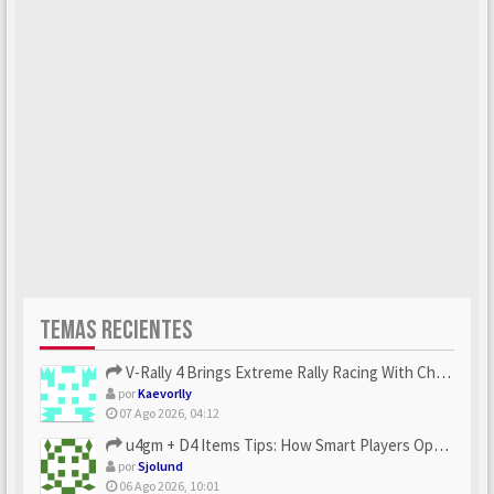
TEMAS RECIENTES
V-Rally 4 Brings Extreme Rally Racing With Challenging Track...
por
Kaevorlly
07 Ago 2026, 04:12
u4gm + D4 Items Tips: How Smart Players Optimize Gear, Build...
por
Sjolund
06 Ago 2026, 10:01