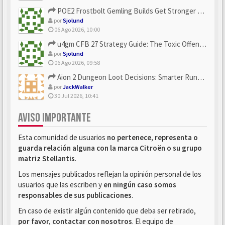
POE2 Frostbolt Gemling Builds Get Stronger With u4gm’s Ice C...
por
Sjolund
06 Ago 2026, 10:00
u4gm CFB 27 Strategy Guide: The Toxic Offensive Scheme Your ...
por
Sjolund
06 Ago 2026, 09:58
Aion 2 Dungeon Loot Decisions: Smarter Runs With U4N
por
JackWalker
30 Jul 2026, 10:41
AVISO IMPORTANTE
Esta comunidad de usuarios
no pertenece, representa o
guarda relación alguna con la marca Citroën o su grupo
matriz Stellantis
.
Los mensajes publicados reflejan la opinión personal de los
usuarios que las escriben y
en ningún caso somos
responsables de sus publicaciones
.
En caso de existir algún contenido que deba ser retirado,
por favor, contactar con nosotros
. El equipo de