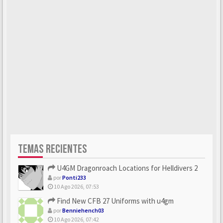
TEMAS RECIENTES
U4GM Dragonroach Locations for Helldivers 2
por
Ponti233
10 Ago 2026, 07:53
Find New CFB 27 Uniforms with u4gm
por
Benniehench03
10 Ago 2026, 07:42