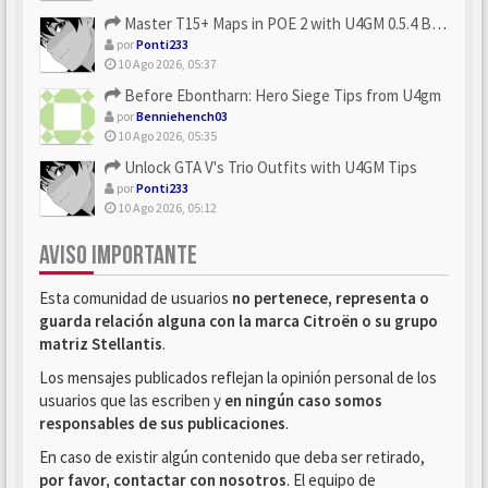
Master T15+ Maps in POE 2 with U4GM 0.5.4 Builds
por
Ponti233
10 Ago 2026, 05:37
Before Ebontharn: Hero Siege Tips from U4gm
por
Benniehench03
10 Ago 2026, 05:35
Unlock GTA V's Trio Outfits with U4GM Tips
por
Ponti233
10 Ago 2026, 05:12
AVISO IMPORTANTE
Esta comunidad de usuarios
no pertenece, representa o
guarda relación alguna con la marca Citroën o su grupo
matriz Stellantis
.
Los mensajes publicados reflejan la opinión personal de los
usuarios que las escriben y
en ningún caso somos
responsables de sus publicaciones
.
En caso de existir algún contenido que deba ser retirado,
por favor, contactar con nosotros
. El equipo de