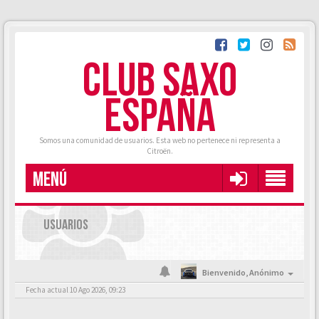
CLUB SAXO
ESPAÑA
Somos una comunidad de usuarios. Esta web no pertenece ni representa a
Citroën.
MENÚ
USUARIOS
Bienvenido,
Anónimo
Fecha actual 10 Ago 2026, 09:23